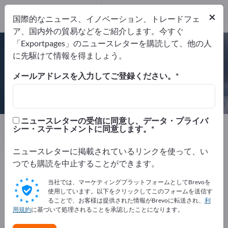
×
国際的なニュース、イノベーション、トレードフェ
ア、国内外の貿易などをご紹介します。今すぐ
ISO 9001
「Exportpages」のニュースレターを購読して、他の人
に先駆けて情報を得ましょう。
メールアドレスを入力してご登録ください。
Alloc A/S
ニュースレターの受信に同意し、データ・プライバ
製造元
ノルウェー
Website
シー・ステートメントに同意します。
リクエストを送信
電話
ニュースレターに掲載されているリンクを使って、い
つでも購読を中止することができます。
ISO 9001
当社では、マーケティングプラットフォームとしてBrevoを
使用しています。以下をクリックしてこのフォームを送信す
ることで、お客様は提供された情報がBrevoに転送され、
利
用規約
に基づいて処理されることを承認したことになります。
会社概要