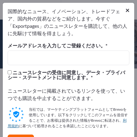
×
国際的なニュース、イノベーション、トレードフェ
ア、国内外の貿易などをご紹介します。今すぐ
RAL
PEFC
FSC
「Exportpages」のニュースレターを購読して、他の人
に先駆けて情報を得ましょう。
メールアドレスを入力してご登録ください。
Holz-Speckmann GmbH & Co.
KG
ニュースレターの受信に同意し、データ・プライバ
製造元
ドイツ
Website
シー・ステートメントに同意します。
リクエストを送信
電話
ニュースレターに掲載されているリンクを使って、い
つでも購読を中止することができます。
RAL
PEFC
FSC
当社では、マーケティングプラットフォームとしてBrevoを
使用しています。以下をクリックしてこのフォームを送信す
ることで、お客様は提供された情報がBrevoに転送され、
利
用規約
に基づいて処理されることを承認したことになります。
会社概要