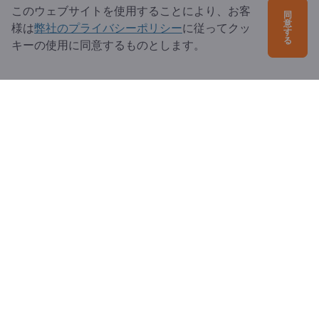
パートナーとして登録
このウェブサイトを使用することにより、お客
同
意
様は
弊社のプライバシーポリシー
に従ってクッ
ニュースレターを購読する
す
る
キーの使用に同意するものとします。
ご質問は？
よくあるご質問
サービス内容
当社概要
エクスポートページズへの質問
Exportpages International Network
Exportpages International GmbH
Becker-Göring-Straße 15
76307 Karlsbad
Germany