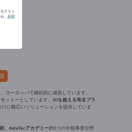
下をクリッ
され、
利用
り、ヨーロッパで継続的に成長しています。
をモットーとしています。
50を超える有名ブラ
向けに幅広いソリューションを提供していま
dataTecアカデミーの
5つの中核事業分野