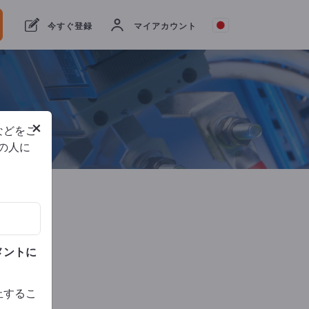
ツ
今すぐ登録
マイアカウント
プロ
バイ
ダー
への
問い
合わ
せ
×
などをご
他の人に
メントに
止するこ