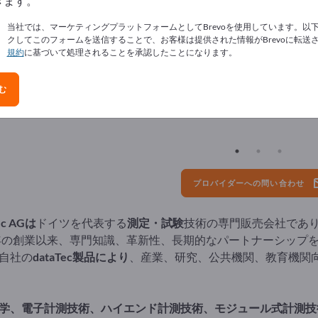
きます。
当社では、マーケティングプラットフォームとしてBrevoを使用しています。以
クしてこのフォームを送信することで、お客様は提供された情報がBrevoに転送
.07.2025 15:05
規約
に基づいて処理されることを承認したことになります。
社概要 - dataTec AG
む
プロバイダーへの問い合わせ
ec AGは
ドイツを代表する
測定・試験
技術の専門販売会社であ
年の創業以来、専門知識、革新性、長期的なパートナーシップ
自社の
dataTec製品により
、産業、研究、公共機関、教育機関
学、電子計測技術、ハイエンド計測技術、モジュール式計測技術、