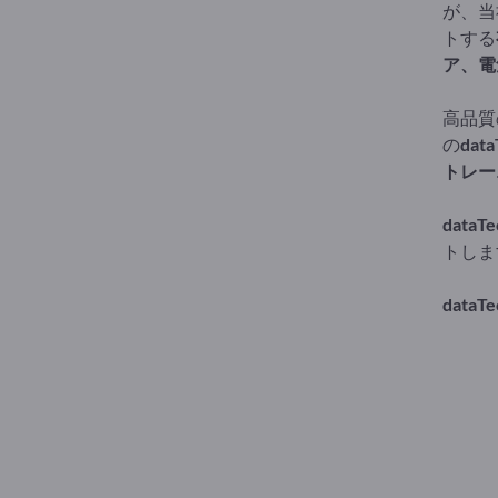
が、当
トする
ア、電
高品質
の
da
トレー
dataT
トしま
data