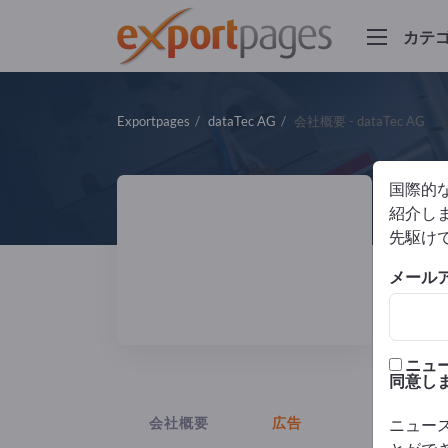
カテ
Exportpages
dataTec AG
会社概要 - dataTec AG
国際的
d
紹介しま
先駆け
メール
サプ
ニュ
同意し
会社概要
広告
ニュー