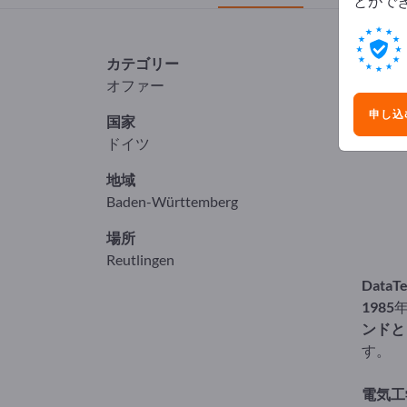
とがで
カテゴリー
03
オファー
会
申し込
国家
ドイツ
地域
Baden-Württemberg
場所
Reutlingen
DataT
1985
ンドと
す。
電気工