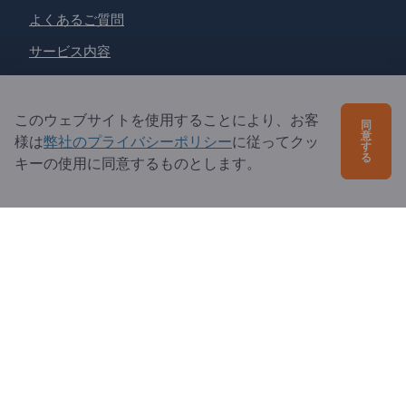
よくあるご質問
サービス内容
当社概要
エクスポートページズへの質問
このウェブサイトを使用することにより、お客
同
意
様は
弊社のプライバシーポリシー
に従ってクッ
す
る
キーの使用に同意するものとします。
Exportpages International Network
Exportpages International GmbH
Becker-Göring-Straße 15
76307 Karlsbad
Germany
Copyright © 2026 Exportpages International GmbH. All
Rights Reserved.