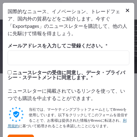
メーカー
2
×
国際的なニュース、イノベーション、トレードフェ
代理店
1
ア、国内外の貿易などをご紹介します。今すぐ
「Exportpages」のニュースレターを購読して、他の人
精密ガラス球 – メーカーとサプライ
に先駆けて情報を得ましょう。
ヤーを検索
メールアドレスを入力してご登録ください。
輸出業者
メーカー
代理店
3
2
1
ニュースレターの受信に同意し、データ・プライバ
シー・ステートメントに同意します。
Exportpages
原材料および材料
ガラス及びガラス製品
技術的なガラス製品
ニュースレターに掲載されているリンクを使って、い
ガラスビーズ
精密ガラス球
つでも購読を中止することができます。
当社では、マーケティングプラットフォームとしてBrevoを
Exportpagesで無料で広告を掲載！
使用しています。以下をクリックしてこのフォームを送信す
ることで、お客様は提供された情報がBrevoに転送され、
利
ニーズ – オファー – 中古品 – ビジネスコンタクト >> こ
用規約
に基づいて処理されることを承認したことになります。
こから始める