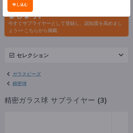
申し込む
Exportpagesで貴社と製品を掲載し
ましょう。
今すぐサプライヤーとして登録し、認知度を高めまし
ょう>> こちらから掲載
セレクション
ガラスビーズ
精密球
精密ガラス球 サプライヤー (3)