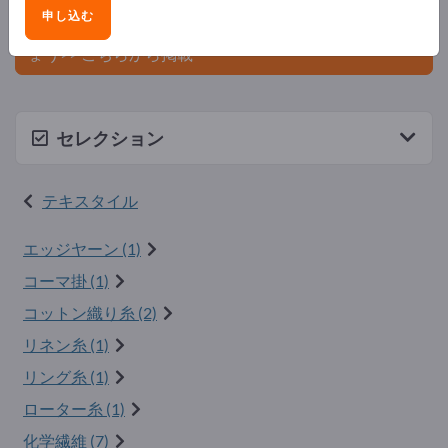
ましょう。
申し込む
今すぐサプライヤーとして登録し、認知度を高めまし
ょう>> こちらから掲載
セレクション
テキスタイル
エッジヤーン (1)
コーマ掛 (1)
コットン織り糸 (2)
リネン糸 (1)
リング糸 (1)
ローター糸 (1)
化学繊維 (7)