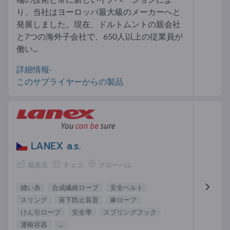
り、当社はヨーロッパ最大級のメーカーへと
発展しました。現在、ドルトムントの親会社
と7つの海外子会社で、650人以上の従業員が
働い...
詳細情報-
このサプライヤーからの製品
LANEX a.s.
製造元
チェコ
グローバル
縫い糸
合成繊維ロープ
安全ベルト
スリング
落下防止装置
麻ロープ
けん引ロープ
安全帯
スプリングフック
運輸容器
...