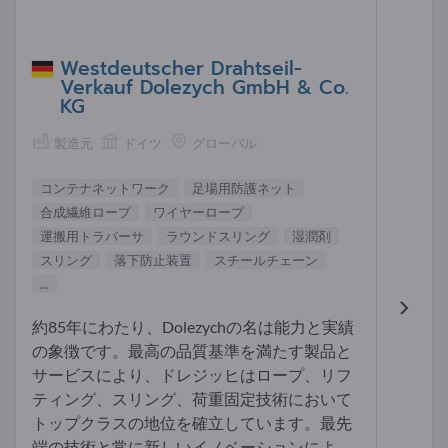
Westdeutscher Drahtseil-
Verkauf Dolezych GmbH & Co.
KG
製造元
ドイツ
グローバル
コンテナネットワーク
足場用防護ネット
合成繊維ロープ
ワイヤーロープ
運搬用トラバーサ
ラウンドスリング
湿潤剤
スリング
落下防止装置
スチールチェーン
...
約85年にわたり、Dolezychの名は能力と実績
の象徴です。最高の品質基準を満たす製品と
サービスにより、ドレジッヒはロープ、リフ
ティング、スリング、荷重固定技術において
トップクラスの地位を確立しています。最先
端の技術と常に新しいイノベーションによ