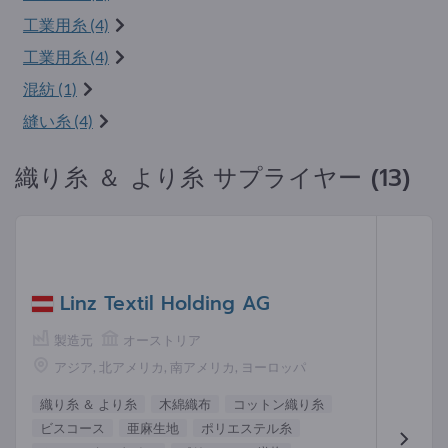
工業用糸 (4)
工業用糸 (4)
混紡 (1)
縫い糸 (4)
織り糸 ＆ より糸 サプライヤー (13)
Linz Textil Holding AG
製造元
オーストリア
アジア, 北アメリカ, 南アメリカ, ヨーロッパ
織り糸 ＆ より糸
木綿織布
コットン織り糸
ビスコース
亜麻生地
ポリエステル糸