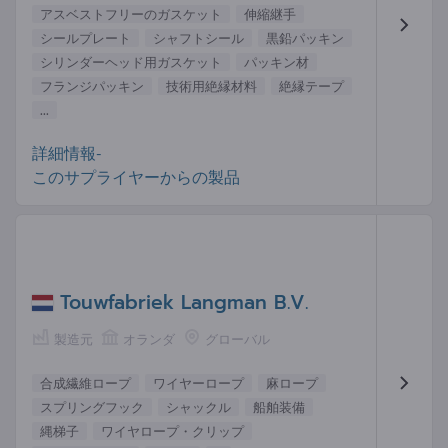
アスベストフリーのガスケット
伸縮継手
シールプレート
シャフトシール
黒鉛パッキン
シリンダーヘッド用ガスケット
パッキン材
フランジパッキン
技術用絶縁材料
絶縁テープ
...
詳細情報-
このサプライヤーからの製品
Touwfabriek Langman B.V.
製造元
オランダ
グローバル
合成繊維ロープ
ワイヤーロープ
麻ロープ
スプリングフック
シャックル
船舶装備
縄梯子
ワイヤロープ・クリップ