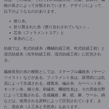
維の長さによって分類されています。デザインによって、
以下のようなものがあります。
撚り糸。
折り畳まれた糸（撚り合わされていない）。
芯糸（フィラメントコア）と
単糸のこと。
紡績では、乾式紡績糸（機械紡績工程、乾式紡績工程）と
湿式紡績糸（化学紡績工程、湿式紡績工程）に区別され
る。
繊維長別の糸の種類としては、ステープル繊維糸（ヤーン
ツイスト）などがある。フィラメント糸は、原理的には乱
流によって生成される。縫製糸、編み糸、カーペット糸、
キッチン糸、織り糸、刺繍糸、機能性糸は、その用途分野
によって定義される。合成繊維、麻、紙、麻、ウール、綿
などは、使用される原料によって区別されています。ま
た、混合糸（人工糸と天然糸）もあります。