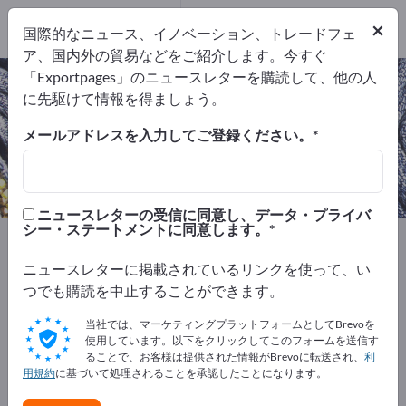
13
メーカー
×
国際的なニュース、イノベーション、トレードフェ
13
ア、国内外の貿易などをご紹介します。今すぐ
「Exportpages」のニュースレターを購読して、他の人
織り糸 ＆ より糸 – メーカーとサプ
に先駆けて情報を得ましょう。
ライヤーを検索
メールアドレスを入力してご登録ください。
輸出業者
メーカー
13
13
ニュースレターの受信に同意し、データ・プライバ
シー・ステートメントに同意します。
Exportpages
テキスタイル
織り糸 ＆ より糸
ニュースレターに掲載されているリンクを使って、い
Exportpagesで無料で広告を掲載！
つでも購読を中止することができます。
ニーズ – オファー – 中古品 – ビジネスコンタクト >> こ
当社では、マーケティングプラットフォームとしてBrevoを
こから始める
使用しています。以下をクリックしてこのフォームを送信す
ることで、お客様は提供された情報がBrevoに転送され、
利
用規約
に基づいて処理されることを承認したことになります。
Exportpagesで貴社と製品を掲載し