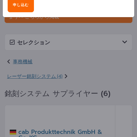
ましょう。
申し込む
今すぐサプライヤーとして登録し、認知度を高めまし
ょう>> こちらから掲載
セレクション
事務機械
レーザー銘刻システム (4)
銘刻システム サプライヤー (6)
cab Produkttechnik GmbH &