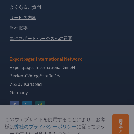
よくあるご質問
サービス内容
当社概要
エクスポートページズへの質問
Exportpages International Network
Exportpages International GmbH
Becker-Göring-Straße 15
76307 Karlsbad
Germany
このウェブサイトを使用することにより、お客
同
意
Copyright © 2026 Exportpages International GmbH. All
様は
弊社のプライバシーポリシー
に従ってクッ
す
Rights Reserved.
る
キーの使用に同意するものとします。