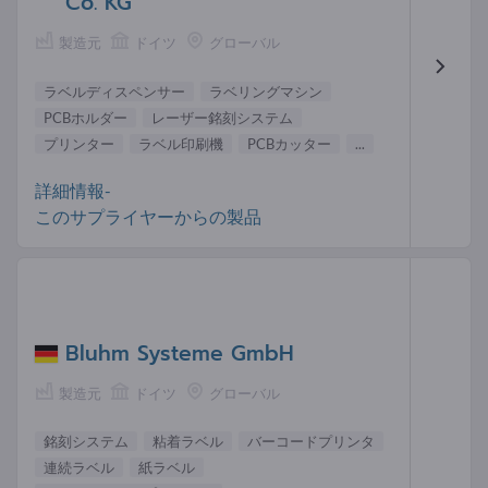
Co. KG
製造元
ドイツ
グローバル
ラベルディスペンサー
ラベリングマシン
PCBホルダー
レーザー銘刻システム
プリンター
ラベル印刷機
PCBカッター
...
詳細情報-
このサプライヤーからの製品
Bluhm Systeme GmbH
製造元
ドイツ
グローバル
銘刻システム
粘着ラベル
バーコードプリンタ
連続ラベル
紙ラベル