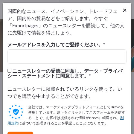
輸出業者
6
メーカー
6
×
国際的なニュース、イノベーション、トレードフェ
ア、国内外の貿易などをご紹介します。今すぐ
「Exportpages」のニュースレターを購読して、他の人
銘刻システム – メーカーとサプライ
に先駆けて情報を得ましょう。
ヤーを検索
メールアドレスを入力してご登録ください。
輸出業者
メーカー
6
6
ニュースレターの受信に同意し、データ・プライバ
シー・ステートメントに同意します。
Exportpages
事務用品
事務機械
銘刻システム
ニュースレターに掲載されているリンクを使って、い
Exportpagesで無料で広告を掲載！
つでも購読を中止することができます。
ニーズ – オファー – 中古品 – ビジネスコンタクト >> こ
当社では、マーケティングプラットフォームとしてBrevoを
こから始める
使用しています。以下をクリックしてこのフォームを送信す
ることで、お客様は提供された情報がBrevoに転送され、
利
用規約
に基づいて処理されることを承認したことになります。
Exportpagesで貴社と製品を掲載し