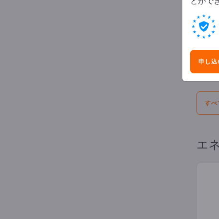
とがで
広
選択:
申し込
オフ
すべ
エネ