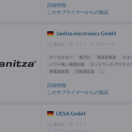
詳細情報-
このサプライヤーからの製品
Janitza electronics GmbH
製造元
ドイツ
グローバル
データロガー
電力計
電流変換器
エネ
パワー無し補償設備
ネットワーク·アナライ
用電源装置
万能測定器
...
詳細情報-
このサプライヤーからの製品
UESA GmbH
製造元
ドイツ
アフリカ, ヨーロッパ