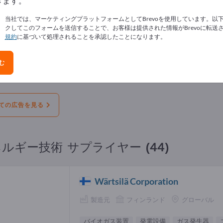
きます。
告
当社では、マーケティングプラットフォームとしてBrevoを使用しています。以
クしてこのフォームを送信することで、お客様は提供された情報がBrevoに転送
規約
に基づいて処理されることを承認したことになります。
オファー
必要な
使用済み
求人
む
ァー
太陽光発電・エネルギー貯蔵世界博覧会202
ー産業関係者にとって重要な参考資料
ての広告を見る
ルギー技術 サプライヤー (44)
Wärtsilä Corporation
製造元
フィンランド
グローバル
バイオガス装置
発電設備
ガス発生器