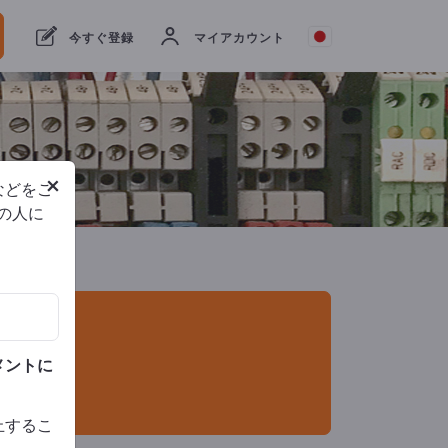
者
44
メーカー
43
代理店
1
今すぐ登録
マイアカウント
×
などをご
他の人に
メントに
止するこ