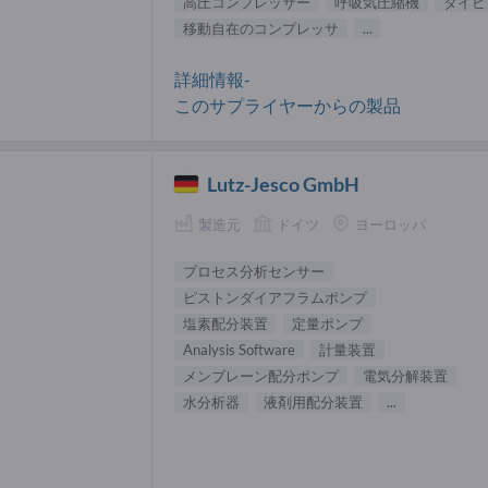
高圧コンプレッサー
呼吸気圧縮機
ダイビ
移動自在のコンプレッサ
...
詳細情報-
このサプライヤーからの製品
Lutz-Jesco GmbH
製造元
ドイツ
ヨーロッパ
プロセス分析センサー
ピストンダイアフラムポンプ
塩素配分装置
定量ポンプ
Analysis Software
計量装置
メンブレーン配分ポンプ
電気分解装置
水分析器
液剤用配分装置
...