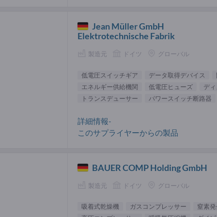
Jean Müller GmbH
Elektrotechnische Fabrik
製造元
ドイツ
グローバル
低電圧スイッチギア
データ取得デバイス
エネルギー供給機関
低電圧ヒューズ
ディ
トランスデューサー
パワースイッチ断路器
詳細情報-
このサプライヤーからの製品
BAUER COMP Holding GmbH
製造元
ドイツ
グローバル
吸着式乾燥機
ガスコンプレッサー
窒素発