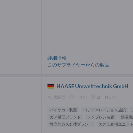
詳細情報-
このサプライヤーからの製品
HAASE Umwelttechnik GmbH
製造元
ドイツ
ヨーロッパ
バイオガス装置
コジェネレーション施設
ガス処理プラント
メンブレン装置
熱電併
埋立地ガス処理プラント
ガス圧縮機ユニッ