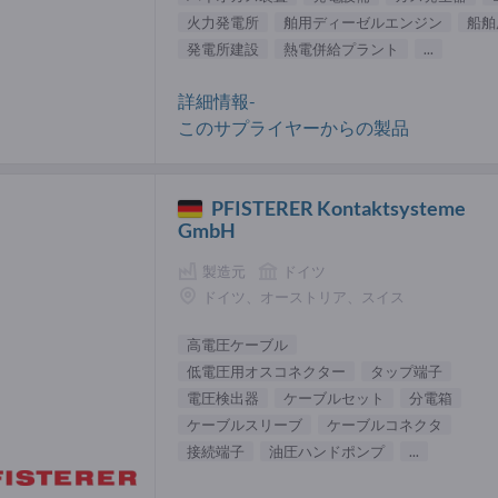
火力発電所
舶用ディーゼルエンジン
船舶
発電所建設
熱電併給プラント
...
詳細情報-
このサプライヤーからの製品
PFISTERER Kontaktsysteme
GmbH
製造元
ドイツ
ドイツ、オーストリア、スイス
高電圧ケーブル
低電圧用オスコネクター
タップ端子
電圧検出器
ケーブルセット
分電箱
ケーブルスリーブ
ケーブルコネクタ
接続端子
油圧ハンドポンプ
...