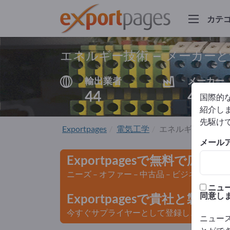
カテ
エネルギー技術 – メーカー
輸出業者
メーカー
44
43
国際的
紹介しま
先駆け
Exportpages
電気工学
エネルギー技術
メール
Exportpagesで無料で広告
ニーズ – オファー – 中古品 – ビジネスコン
ニュ
同意し
Exportpagesで貴社と製
今すぐサプライヤーとして登録し、認知度を
ニュー