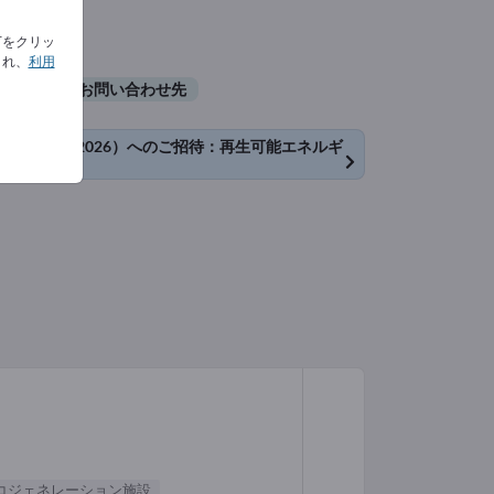
下をクリッ
され、
利用
票
お問い合わせ先
6（PV広州2026）へのご招待：再生可能エネルギ
コジェネレーション施設