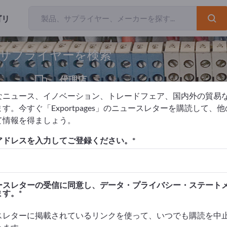
ゴリ
輸出業
とサプライヤーを検索
代理店
1
なニュース、イノベーション、トレードフェア、国内外の貿易
す。今すぐ「Exportpages」のニュースレターを購読して、
て情報を得ましょう。
アドレスを入力してご登録ください。
を掲載！
タクト >> ここから始める
ースレターの受信に同意し、データ・プライバシー・ステート
ます。
品を掲載しましょう。
高めましょう>> こちらから掲載
スレターに掲載されているリンクを使って、いつでも購読を中