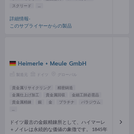
スクリード
...
詳細情報-
このサプライヤーからの製品
Heimerle + Meule GmbH
製造元
ドイツ
グローバル
貴金属リサイクリング
精密鋳造
金属仕上げ加工
貴金属回収
金細工師必需品
貴金属精錬
銀
金
プラチナ
パラジウム
...
ドイツ最古の金銀精錬所として、ハイマーレ
＋ノイレは永続的な価値の象徴です。 1845年