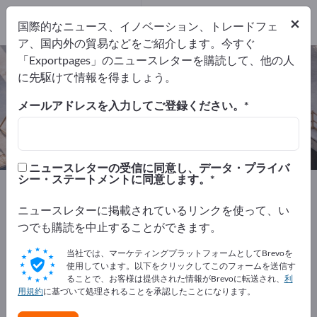
メーカー
27
×
国際的なニュース、イノベーション、トレードフェ
代理店
1
ア、国内外の貿易などをご紹介します。今すぐ
「Exportpages」のニュースレターを購読して、他の人
建設資材&建設材料 – メーカーとサプ
に先駆けて情報を得ましょう。
ライヤーを検索
メールアドレスを入力してご登録ください。
輸出業者
メーカー
代理店
28
27
1
ニュースレターの受信に同意し、データ・プライバ
シー・ステートメントに同意します。
Exportpages
建設
建築材料
建設資材&建設材料
ニュースレターに掲載されているリンクを使って、い
Exportpagesで無料で広告を掲載！
つでも購読を中止することができます。
ニーズ – オファー – 中古品 – ビジネスコンタクト >> こ
当社では、マーケティングプラットフォームとしてBrevoを
こから始める
使用しています。以下をクリックしてこのフォームを送信す
ることで、お客様は提供された情報がBrevoに転送され、
利
用規約
に基づいて処理されることを承認したことになります。
Exportpagesで貴社と製品を掲載し