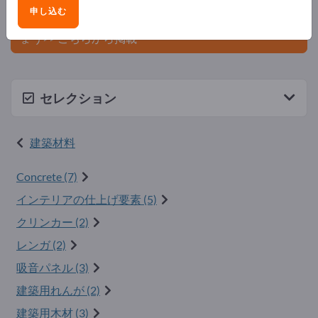
ましょう。
申し込む
今すぐサプライヤーとして登録し、認知度を高めまし
ょう>> こちらから掲載
セレクション
建築材料
Concrete (7)
インテリアの仕上げ要素 (5)
クリンカー (2)
レンガ (2)
吸音パネル (3)
建築用れんが (2)
建築用木材 (3)