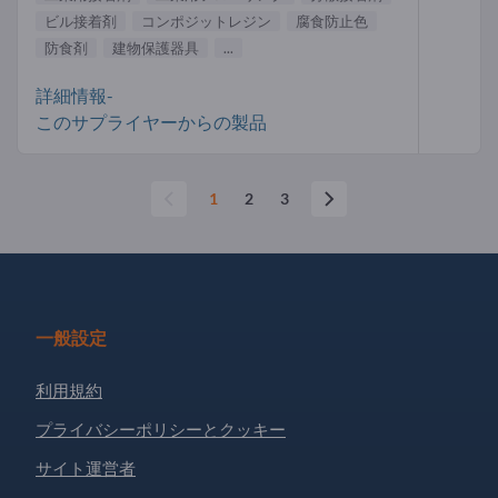
ビル接着剤
コンポジットレジン
腐食防止色
防食剤
建物保護器具
...
詳細情報-
このサプライヤーからの製品
1
2
3
一般設定
利用規約
プライバシーポリシーとクッキー
サイト運営者