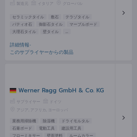
製造元
イタリア
グローバル
セラミックタイル
敷石
テラゾタイル
パティオ石
御影石タイル
マーブルボード
大理石タイル
壁タイル
...
詳細情報-
このサプライヤーからの製品
Werner Ragg GmbH & Co. KG
サプライヤー
ドイツ
アジア, アフリカ, ヨーロッパ
業務用掃除機
除湿機
ドライモルタル
石膏ボード
電動工具
建設用工具
フローミキサー
壁面塗料
ルームカラー