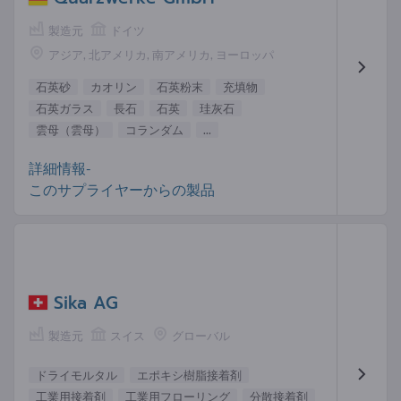
製造元
ドイツ
アジア, 北アメリカ, 南アメリカ, ヨーロッパ
石英砂
カオリン
石英粉末
充填物
石英ガラス
長石
石英
珪灰石
雲母（雲母）
コランダム
...
詳細情報-
このサプライヤーからの製品
Sika AG
製造元
スイス
グローバル
ドライモルタル
エポキシ樹脂接着剤
工業用接着剤
工業用フローリング
分散接着剤