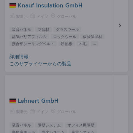
Knauf Insulation GmbH
製造元
ドイツ
グローバル
吸音パネル
防音材
グラスウール
蒸気バリアフィルム
ロックウール
板状保温材
接合部シーリングベルト
断熱板
木毛
...
詳細情報-
このサプライヤーからの製品
Lehnert GmbH
製造元
ドイツ
グローバル
吸音パネル
隔壁システム
オフィス用隔壁
事務室ホール
防火システム
表示システム