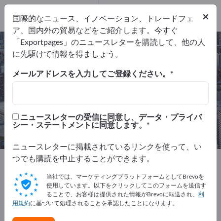
代理店
1
サービスプロバイ
×
国際的なニュース、イノベーション、トレードフェ
ダ
1
ア、国内外の貿易などをご紹介します。今すぐ
「Exportpages」のニュースレターを購読して、他の人
コンテナ物流 – メーカーとサプライ
に先駆けて情報を得ましょう。
ヤーを検索
メールアドレスを入力してご登録ください。
輸出業者
代理店
2
1
ニュースレターの受信に同意し、データ・プライバ
サービスプロバイダ
シー・ステートメントに同意します。
1
ニュースレターに掲載されているリンクを使って、い
つでも購読を中止することができます。
Exportpages
サービス業
運送 & 輸送
コンテナ物流
当社では、マーケティングプラットフォームとしてBrevoを
使用しています。以下をクリックしてこのフォームを送信す
ることで、お客様は提供された情報がBrevoに転送され、
利
Exportpagesで無料で広告を掲載！
用規約
に基づいて処理されることを承認したことになります。
ニーズ – オファー – 中古品 – ビジネスコンタクト >> こ