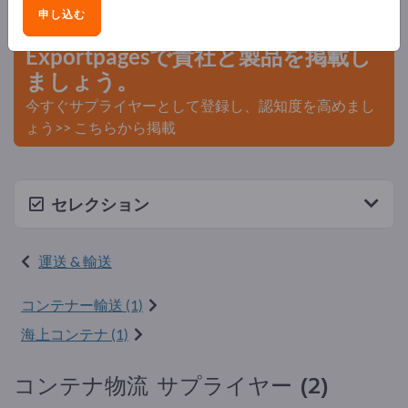
こから始める
申し込む
Exportpagesで貴社と製品を掲載し
ましょう。
今すぐサプライヤーとして登録し、認知度を高めまし
ょう>> こちらから掲載
セレクション
運送 & 輸送
コンテナー輸送 (1)
海上コンテナ (1)
コンテナ物流 サプライヤー (2)