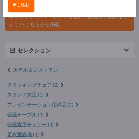
申し込む
ましょう。
今すぐサプライヤーとして登録し、認知度を高めまし
ょう>> こちらから掲載
セレクション
ホテル & レストラン
スタッキングチェア (2)
スタンド灰皿 (1)
プレゼンテーション用備品 (1)
会議テーブル (3)
会議室用チェアー (4)
更衣室設備 (3)