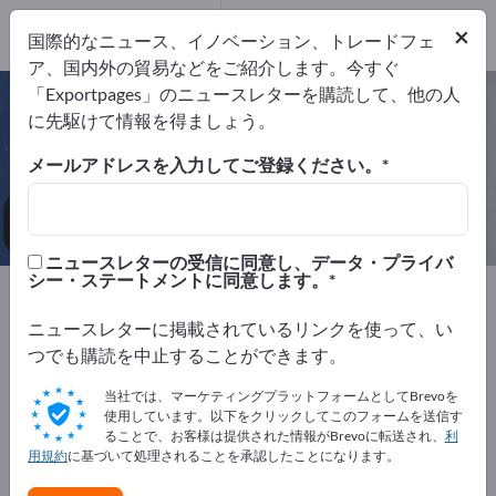
9
メーカー
×
国際的なニュース、イノベーション、トレードフェ
9
ア、国内外の貿易などをご紹介します。今すぐ
「Exportpages」のニュースレターを購読して、他の人
ホテル客室用家具 – メーカーとサプ
に先駆けて情報を得ましょう。
ライヤーを検索
メールアドレスを入力してご登録ください。
輸出業者
メーカー
9
9
ニュースレターの受信に同意し、データ・プライバ
シー・ステートメントに同意します。
Exportpages
会社備品／施設備品
ホテル & レストラン
ホテル客室用家具
ニュースレターに掲載されているリンクを使って、い
つでも購読を中止することができます。
Exportpagesで無料で広告を掲載！
当社では、マーケティングプラットフォームとしてBrevoを
ニーズ – オファー – 中古品 – ビジネスコンタクト >> こ
使用しています。以下をクリックしてこのフォームを送信す
ることで、お客様は提供された情報がBrevoに転送され、
利
こから始める
用規約
に基づいて処理されることを承認したことになります。
Exportpagesで貴社と製品を掲載し