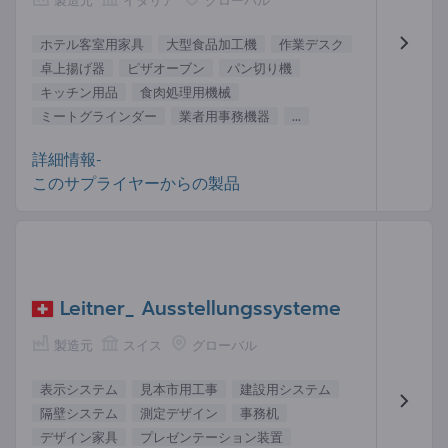
ホテル客室用家具
大型食品加工機
作業デスク
卓上揚げ器
ピザオーブン
パン切り機
キッチン用品
食肉処理用機械
ミートグラインダー
業者用事務機器
...
詳細情報-
このサプライヤーからの製品
Leitner_ Ausstellungssysteme
製造元
スイス
グローバル
表示システム
見本市用工事
建設用システム
隔壁システム
測定デザイン
事務机
デザイン家具
プレゼンテーション装置