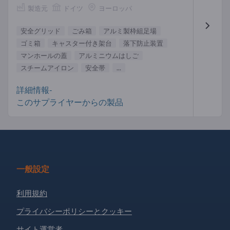
製造元
ドイツ
ヨーロッパ
安全グリッド
ごみ箱
アルミ製枠組足場
ゴミ箱
キャスター付き架台
落下防止装置
マンホールの蓋
アルミニウムはしご
スチームアイロン
安全帯
...
詳細情報-
このサプライヤーからの製品
一般設定
利用規約
プライバシーポリシーとクッキー
サイト運営者