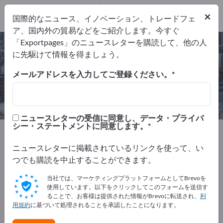
1
メーカー
×
国際的なニュース、イノベーション、トレードフェ
1
ア、国内外の貿易などをご紹介します。今すぐ
「Exportpages」のニュースレターを購読して、他の人
アスベストの除去作業 – メーカーと
に先駆けて情報を得ましょう。
サプライヤーを検索
メールアドレスを入力してご登録ください。
輸出業者
メーカー
1
1
ニュースレターの受信に同意し、データ・プライバ
シー・ステートメントに同意します。
Exportpages
サービス業
廃棄 & リサイクル
アスベストの除去作業
ニュースレターに掲載されているリンクを使って、い
つでも購読を中止することができます。
Exportpagesで無料で広告を掲載！
当社では、マーケティングプラットフォームとしてBrevoを
ニーズ – オファー – 中古品 – ビジネスコンタクト >> こ
使用しています。以下をクリックしてこのフォームを送信す
ることで、お客様は提供された情報がBrevoに転送され、
利
こから始める
用規約
に基づいて処理されることを承認したことになります。
Exportpagesで貴社と製品を掲載し