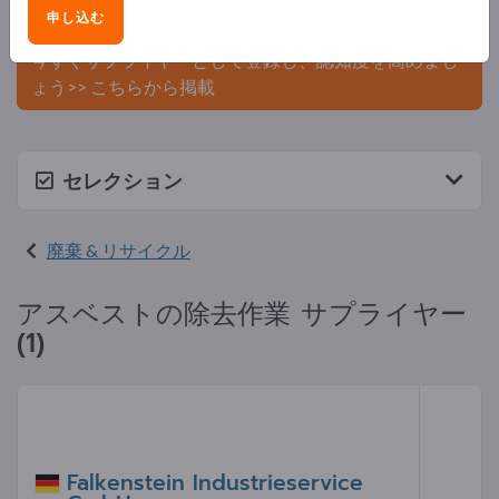
申し込む
ましょう。
今すぐサプライヤーとして登録し、認知度を高めまし
ょう>> こちらから掲載
セレクション
廃棄 & リサイクル
アスベストの除去作業 サプライヤー
(1)
Falkenstein Industrieservice