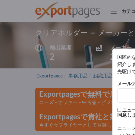
カテ
クリアホルダー – メーカー
輸出業者
メーカー
2
2
国際的
紹介しま
先駆け
Exportpages
事務用品
組織用品
クリア
メール
Exportpagesで無料で広告
ニーズ – オファー – 中古品 – ビジネスコン
ニュ
同意し
Exportpagesで貴社と製
今すぐサプライヤーとして登録し、認知度を
ニュー