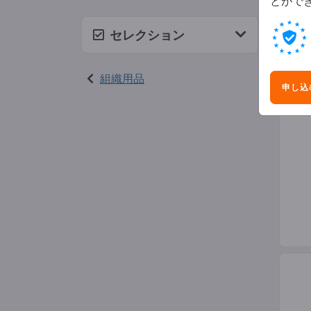
とがで
クリ
セレクション
組織用品
申し込