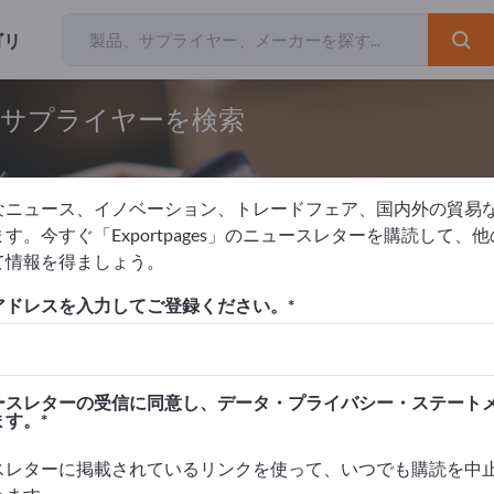
ゴリ
とサプライヤーを検索
なニュース、イノベーション、トレードフェア、国内外の貿易
す。今すぐ「Exportpages」のニュースレターを購読して、
て情報を得ましょう。
ホルダー
アドレスを入力してご登録ください。
を掲載！
タクト >> ここから始める
ースレターの受信に同意し、データ・プライバシー・ステート
ます。
品を掲載しましょう。
高めましょう>> こちらから掲載
スレターに掲載されているリンクを使って、いつでも購読を中