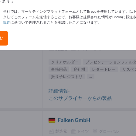
きます。
アホルダー サプライヤー (2)
当社では、マーケティングプラットフォームとしてBrevoを使用しています。以
クしてこのフォームを送信することで、お客様は提供された情報がBrevoに転送
規約
に基づいて処理されることを承認したことになります。
LEITZ ACCO Brands GmbH & Co
KG
む
製造元
ドイツ
グローバル
クリアホルダー
プレゼンテーションフォル
事務用品
穿孔機
レタートレー
サスペ
振り子レジストリ
...
詳細情報-
このサプライヤーからの製品
Falken GmbH
製造元
ドイツ
グローバル