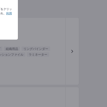
下をクリッ
され、
利用
ダ
組織用品
リングバインダー
ンションファイル
ラミネーター