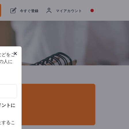
輸出業者
2
メーカー
2
今すぐ登録
マイアカウント
×
などをご
他の人に
メントに
止するこ