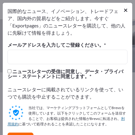
輸出業者
26
メーカー
26
×
国際的なニュース、イノベーション、トレードフェ
ア、国内外の貿易などをご紹介します。今すぐ
「Exportpages」のニュースレターを購読して、他の人
入場 & 識別 – メーカーとサプライヤ
に先駆けて情報を得ましょう。
ーを検索
メールアドレスを入力してご登録ください。
輸出業者
メーカー
26
26
ニュースレターの受信に同意し、データ・プライバ
シー・ステートメントに同意します。
Exportpages
セキュリティおよび保護
入場 & 識別
ニュースレターに掲載されているリンクを使って、い
Exportpagesで無料で広告を掲載！
つでも購読を中止することができます。
ニーズ – オファー – 中古品 – ビジネスコンタクト >> こ
当社では、マーケティングプラットフォームとしてBrevoを
こから始める
使用しています。以下をクリックしてこのフォームを送信す
ることで、お客様は提供された情報がBrevoに転送され、
利
用規約
に基づいて処理されることを承認したことになります。
Exportpagesで貴社と製品を掲載し