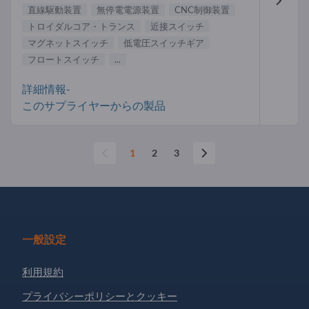
直線駆動装置
無停電電源装置
CNC制御装置
トロイダルコア・トランス
近接スイッチ
マグネットスイッチ
低電圧スイッチギア
フロートスイッチ
...
詳細情報-
このサプライヤーからの製品
1
2
3
一般設定
利用規約
プライバシーポリシーとクッキー