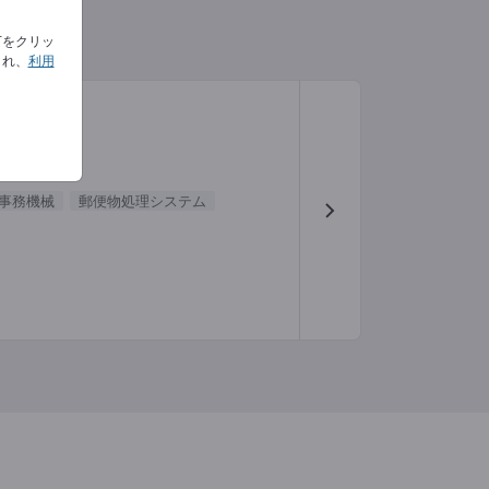
下をクリッ
され、
利用
事務機械
郵便物処理システム