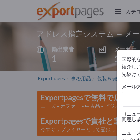
カテ
アドレス指定システム – メ
輸出業者
メーカー
1
1
国際的
紹介しま
先駆け
Exportpages
事務用品
包装 & 発送
アド
メール
Exportpagesで無料で広告
ニーズ – オファー – 中古品 – ビジネスコン
ニュ
同意し
Exportpagesで貴社と製
今すぐサプライヤーとして登録し、認知度を
ニュー