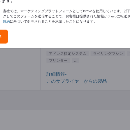
きます。
レス指定システム サプライヤー (1)
当社では、マーケティングプラットフォームとしてBrevoを使用しています。以
クしてこのフォームを送信することで、お客様は提供された情報がBrevoに転送
規約
に基づいて処理されることを承認したことになります。
starcode GmbH & Co. KG
む
製造元
ドイツ
グローバル
アドレス指定システム
ラベリングマシン
プリンター
...
詳細情報-
このサプライヤーからの製品