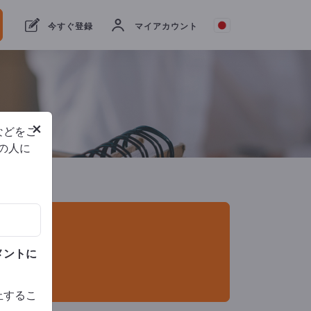
輸出業者
1
メーカー
1
今すぐ登録
マイアカウント
×
などをご
他の人に
メントに
止するこ