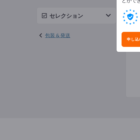
とがで
アド
セレクション
包装 & 発送
申し込