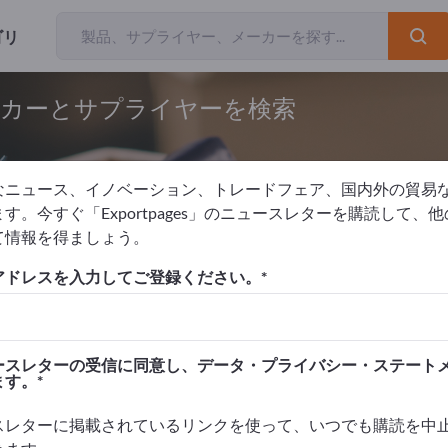
ゴリ
ーカーとサプライヤーを検索
なニュース、イノベーション、トレードフェア、国内外の貿易
す。今すぐ「Exportpages」のニュースレターを購読して、
て情報を得ましょう。
レス指定システム
アドレスを入力してご登録ください。
を掲載！
タクト >> ここから始める
ースレターの受信に同意し、データ・プライバシー・ステート
ます。
品を掲載しましょう。
高めましょう>> こちらから掲載
スレターに掲載されているリンクを使って、いつでも購読を中