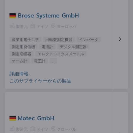
Brose Systeme GmbH
製造元
ドイツ
ヨーロッパ
産業用電子工学
回転数測定機器
インバータ
測定用発信機
電流計
デジタル測定器
測定増幅器
エレクトロニクスメートル
オーム計
電圧計
...
詳細情報-
このサプライヤーからの製品
Motec GmbH
製造元
ドイツ
グローバル