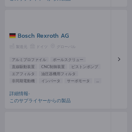
Bosch Rexroth AG
製造元
ドイツ
グローバル
アルミプロファイル
ボールスクリュー
直線駆動装置
CNC制御装置
ピストンポンプ
エアフィルタ
油圧器機用フィルタ
非同期電動機
インバータ
サーボモータ
...
詳細情報-
このサプライヤーからの製品