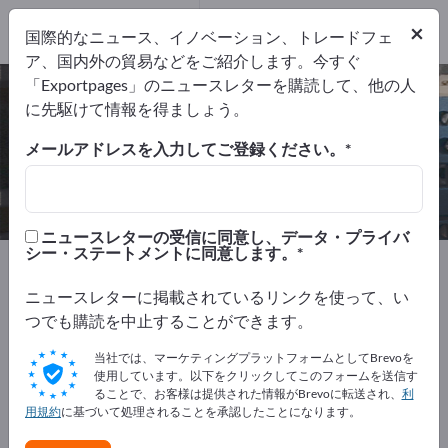
メーカー
9
×
国際的なニュース、イノベーション、トレードフェ
代理店
1
ア、国内外の貿易などをご紹介します。今すぐ
「Exportpages」のニュースレターを購読して、他の人
産業用電子工学 – メーカーとサプラ
に先駆けて情報を得ましょう。
イヤーを検索
メールアドレスを入力してご登録ください。
輸出業者
メーカー
代理店
10
9
1
ニュースレターの受信に同意し、データ・プライバ
シー・ステートメントに同意します。
Exportpages
電気工学
産業用電子工学
ニュースレターに掲載されているリンクを使って、い
Exportpagesで無料で広告を掲載！
つでも購読を中止することができます。
ニーズ – オファー – 中古品 – ビジネスコンタクト >> こ
当社では、マーケティングプラットフォームとしてBrevoを
こから始める
使用しています。以下をクリックしてこのフォームを送信す
ることで、お客様は提供された情報がBrevoに転送され、
利
用規約
に基づいて処理されることを承認したことになります。
Exportpagesで貴社と製品を掲載し