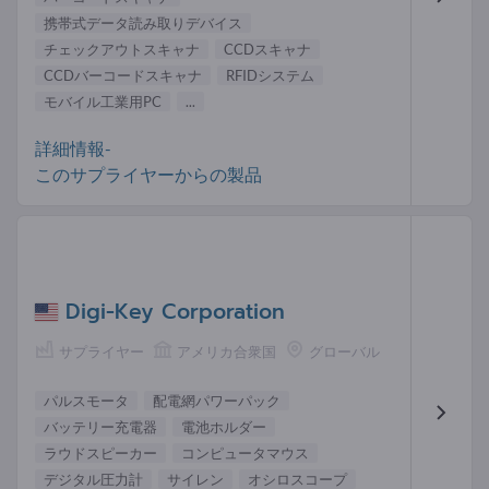
携帯式データ読み取りデバイス
チェックアウトスキャナ
CCDスキャナ
CCDバーコードスキャナ
RFIDシステム
モバイル工業用PC
...
詳細情報-
このサプライヤーからの製品
Digi-Key Corporation
サプライヤー
アメリカ合衆国
グローバル
パルスモータ
配電網パワーパック
バッテリー充電器
電池ホルダー
ラウドスピーカー
コンピュータマウス
デジタル圧力計
サイレン
オシロスコープ