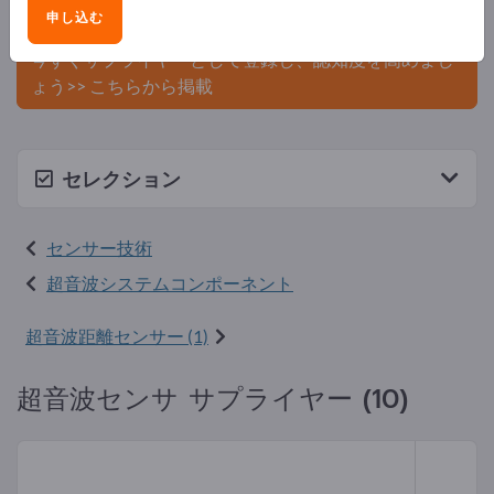
申し込む
ましょう。
今すぐサプライヤーとして登録し、認知度を高めまし
ょう>> こちらから掲載
セレクション
センサー技術
超音波システムコンポーネント
超音波距離センサー (1)
超音波センサ サプライヤー (10)