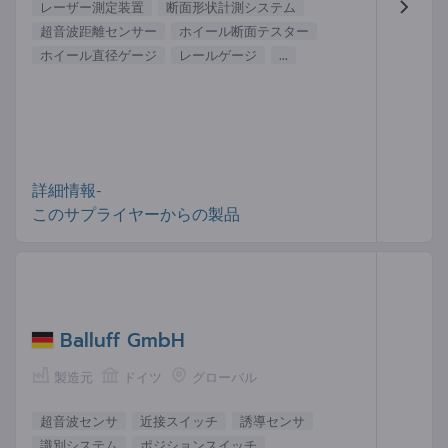
レーザー測定装置
断面形状計測システム
超音波距離センサー
ホイール断面テスター
ホイール直径ゲージ
レールゲージ
...
詳細情報-
このサプライヤーからの製品
Balluff GmbH
製造元
ドイツ
グローバル
超音波センサ
近接スイッチ
誘導センサ
識別システム
ポジションスイッチ