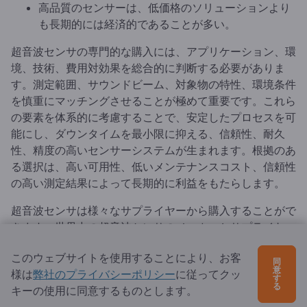
高品質のセンサーは、低価格のソリューションより
も長期的には経済的であることが多い。
超音波センサの専門的な購入には、アプリケーション、環
境、技術、費用対効果を総合的に判断する必要がありま
す。測定範囲、サウンドビーム、対象物の特性、環境条件
を慎重にマッチングさせることが極めて重要です。これら
の要素を体系的に考慮することで、安定したプロセスを可
能にし、ダウンタイムを最小限に抑える、信頼性、耐久
性、精度の高いセンサーシステムが生まれます。根拠のあ
る選択は、高い可用性、低いメンテナンスコスト、信頼性
の高い測定結果によって長期的に利益をもたらします。
超音波センサは様々なサプライヤーから購入することがで
きます。世界中の超音波センサのメーカーとサプライヤー
に関する包括的な情報は、
Exportpagesで
見つけることが
このウェブサイトを使用することにより、お客
できます。
同
意
様は
弊社のプライバシーポリシー
に従ってクッ
す
る
キーの使用に同意するものとします。