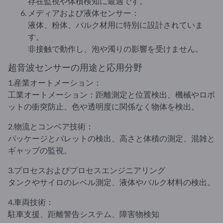
存在監視や体積検知に最適です。
メディアおよび液体センサー：
液体、粉体、バルク材用に特別に設計されていま
す。
非接触で動作し、泡や濁りの影響を受けません。
超音波センサーの用途と応用分野
1.産業オートメーション：
工業オートメーション：距離測定と位置検出、機械やロボ
ットの衝突防止、色や透明度に関係なく物体を検出。
2.物流とコンベア技術：
パッケージとパレットの検出、高さと体積の測定、混雑と
ギャップの監視。
3.プロセスおよびプロセスエンジニアリング
タンクやサイロのレベル測定、液体やバルク材料の検出。
4.車両技術：
駐車支援、距離警告システム、障害物検知