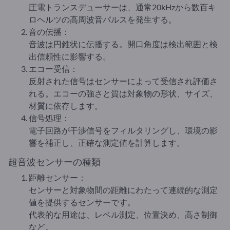
圧電トランスデューサーは、通常20kHzから数百キ
ロヘルツの高周波音パルスを発生する。
音の伝播：
音波は円錐状に伝播する。開口角度は検出範囲と検
出信頼性に影響する。
エコー受信：
反射された信号はセンサーによって受信され評価さ
れる。エコーの強さと質は対象物の形状、サイズ、
材質に依存します。
信号処理：
電子回路が干渉信号をフィルタリングし、環境の影
響を補正し、正確な測定値を計算します。
超音波センサーの種類
距離センサー：
センサーと対象物間の距離にわたって連続的な測定
値を提供するセンサーです。
代表的な用途は、レベル測定、位置決め、高さ制御
など。