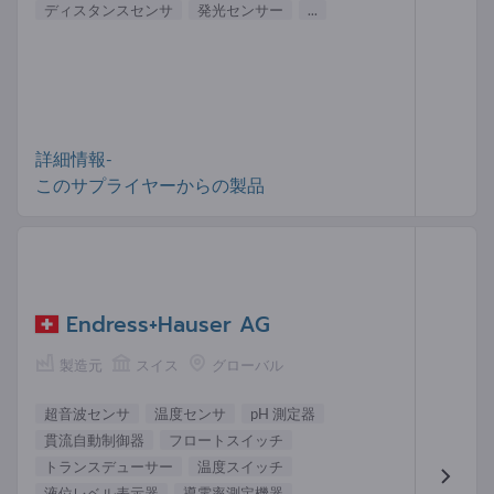
ディスタンスセンサ
発光センサー
...
詳細情報-
このサプライヤーからの製品
Endress+Hauser AG
製造元
スイス
グローバル
超音波センサ
温度センサ
pH 測定器
貫流自動制御器
フロートスイッチ
トランスデューサー
温度スイッチ
液位レベル表示器
導電率測定機器