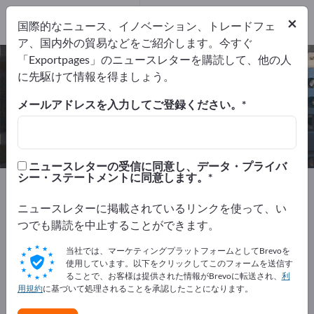
輸出業者
10
メーカー
10
×
国際的なニュース、イノベーション、トレードフェ
ア、国内外の貿易などをご紹介します。今すぐ
「Exportpages」のニュースレターを購読して、他の人
超音波センサ – メーカーとサプライ
に先駆けて情報を得ましょう。
ヤーを検索
メールアドレスを入力してご登録ください。
輸出業者
メーカー
10
10
ニュースレターの受信に同意し、データ・プライバ
シー・ステートメントに同意します。
Exportpages
計測技術・光学
センサー技術
超音波センサ
ニュースレターに掲載されているリンクを使って、い
つでも購読を中止することができます。
Exportpagesで無料で広告を掲載！
当社では、マーケティングプラットフォームとしてBrevoを
ニーズ – オファー – 中古品 – ビジネスコンタクト >> こ
使用しています。以下をクリックしてこのフォームを送信す
ることで、お客様は提供された情報がBrevoに転送され、
利
こから始める
用規約
に基づいて処理されることを承認したことになります。
Exportpagesで貴社と製品を掲載し