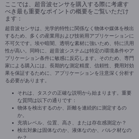
ここでは、超音波センサを購入する際に考慮す
べき最も重要なポイントの概要をご覧いただけ
ます：
超音波センサは、光学的特性に関係なく物体や媒体を検出
するため、多くの産業用および技術用アプリケーションに
不可欠です。埃や暗闇、透明な素材に強いため、特に汎用
性が高い。同時に、超音波システムは特定の環境条件やア
プリケーション条件に敏感に反応します。そのため、専門
家による購入には、長期的な測定精度、信頼性、費用対効
果を保証するために、アプリケーションを注意深く分析す
る必要があります。
それは、タスクの正確な説明から始まります。重要
な質問は以下の通りです：
物体を検出するのか、距離を連続的に測定するの
か。
充填レベル、位置、高さ、または存在感測定か？
検出対象は固体なのか、液体なのか、バルク材なの
か？