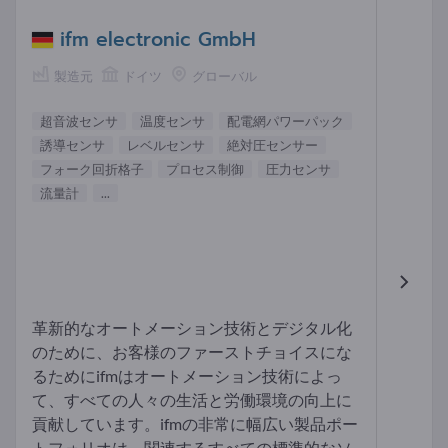
ifm electronic GmbH
製造元
ドイツ
グローバル
超音波センサ
温度センサ
配電網パワーパック
誘導センサ
レベルセンサ
絶対圧センサー
フォーク回折格子
プロセス制御
圧力センサ
流量計
...
革新的なオートメーション技術とデジタル化
のために、お客様のファーストチョイスにな
るためにifmはオートメーション技術によっ
て、すべての人々の生活と労働環境の向上に
貢献しています。ifmの非常に幅広い製品ポー
トフォリオは、関連するすべての標準的なソ