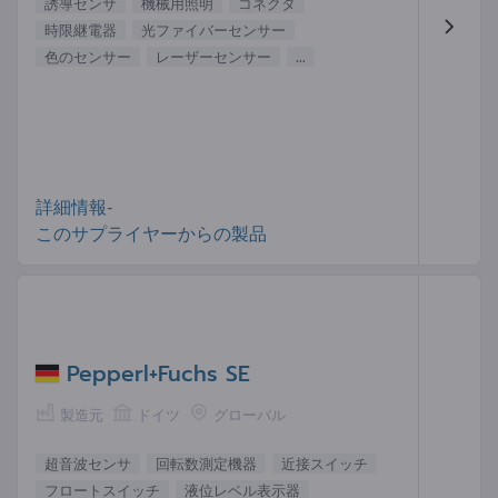
誘導センサ
機械用照明
コネクタ
時限継電器
光ファイバーセンサー
色のセンサー
レーザーセンサー
...
詳細情報-
このサプライヤーからの製品
Pepperl+Fuchs SE
製造元
ドイツ
グローバル
超音波センサ
回転数測定機器
近接スイッチ
フロートスイッチ
液位レベル表示器