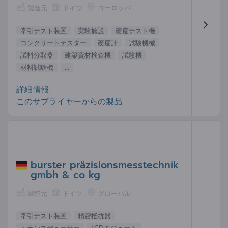
製造元
ドイツ
ヨーロッパ
牽引テスト装置
実験施設
硬度テスト機
コンクリートテスター
硬度計
試験機械
試料分取器
建築資材検査機
試験機
材料試験機
...
詳細情報-
このサプライヤーからの製品
burster präzisionsmesstechnik
gmbh & co kg
製造元
ドイツ
グローバル
牽引テスト装置
精密抵抗器