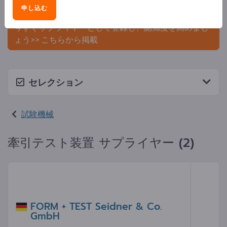
申し込む
ましょう。
今すぐサプライヤーとして登録し、認知度を高めまし
ょう>> こちらから掲載
セレクション
試験機械
牽引テスト装置 サプライヤー (2)
FORM + TEST Seidner & Co.
GmbH