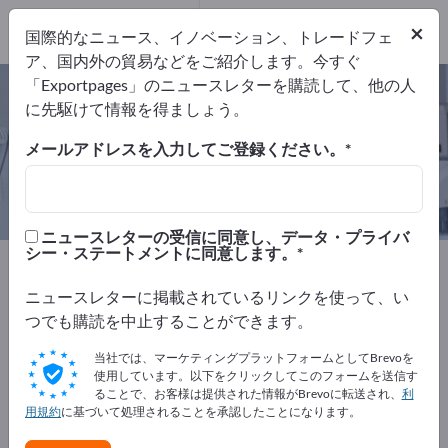
2
メーカー
×
国際的なニュース、イノベーション、トレードフェ
2
ア、国内外の貿易などをご紹介します。今すぐ
「Exportpages」のニュースレターを購読して、他の人
牽引テスト装置 – メーカーとサプラ
に先駆けて情報を得ましょう。
イヤーを検索
メールアドレスを入力してご登録ください。
輸出業者
メーカー
2
2
ニュースレターの受信に同意し、データ・プライバ
シー・ステートメントに同意します。
Exportpages
医療および実験室
試験機械
牽引テスト装置
ニュースレターに掲載されているリンクを使って、い
つでも購読を中止することができます。
Exportpagesで無料で広告を掲載！
当社では、マーケティングプラットフォームとしてBrevoを
ニーズ – オファー – 中古品 – ビジネスコンタクト >> こ
使用しています。以下をクリックしてこのフォームを送信す
ることで、お客様は提供された情報がBrevoに転送され、
利
こから始める
用規約
に基づいて処理されることを承認したことになります。
Exportpagesで貴社と製品を掲載し