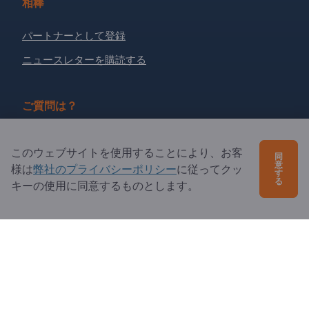
相棒
パートナーとして登録
ニュースレターを購読する
ご質問は？
よくあるご質問
このウェブサイトを使用することにより、お客
同
サービス内容
意
様は
弊社のプライバシーポリシー
に従ってクッ
す
る
キーの使用に同意するものとします。
当社概要
エクスポートページズへの質問
Exportpages International Network
Exportpages International GmbH
Becker-Göring-Straße 15