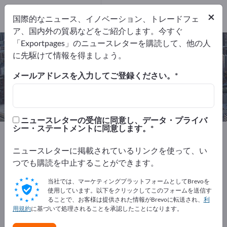
サービスプロバ
×
イダ
1
国際的なニュース、イノベーション、トレードフェ
ア、国内外の貿易などをご紹介します。今すぐ
「Exportpages」のニュースレターを購読して、他の人
家具の運搬 – メーカーとサプライヤ
に先駆けて情報を得ましょう。
ーを検索
メールアドレスを入力してご登録ください。
輸出業者
サービスプロバイダ
1
1
ニュースレターの受信に同意し、データ・プライバ
シー・ステートメントに同意します。
Exportpages
サービス業
運送 & 輸送
家具の運搬
ニュースレターに掲載されているリンクを使って、い
Exportpagesで無料で広告を掲載！
つでも購読を中止することができます。
ニーズ – オファー – 中古品 – ビジネスコンタクト >> こ
当社では、マーケティングプラットフォームとしてBrevoを
こから始める
使用しています。以下をクリックしてこのフォームを送信す
ることで、お客様は提供された情報がBrevoに転送され、
利
用規約
に基づいて処理されることを承認したことになります。
Exportpagesで貴社と製品を掲載し