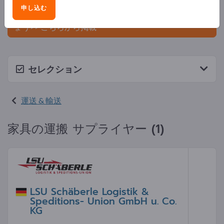
ましょう。
申し込む
今すぐサプライヤーとして登録し、認知度を高めまし
ょう>> こちらから掲載
セレクション
運送 & 輸送
家具の運搬 サプライヤー (1)
LSU Schäberle Logistik &
Speditions- Union GmbH u. Co.
KG