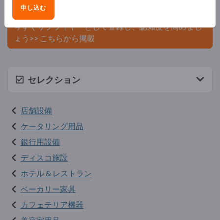
申し込む
ましょう。
今すぐサプライヤーとして登録し、認知度を高めまし
ょう>> こちらから掲載
セレクション
店舗設備
ケータリング用品
銀行用設備
ディスコ施設
ホテル & レストラン
ベーカリー家具
カフェテリア機器