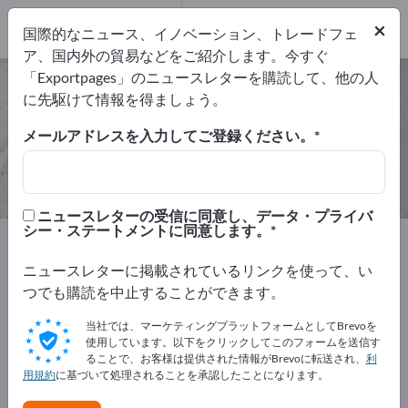
3
メーカー
×
国際的なニュース、イノベーション、トレードフェ
3
ア、国内外の貿易などをご紹介します。今すぐ
「Exportpages」のニュースレターを購読して、他の人
キャッシュシステム – メーカーとサ
に先駆けて情報を得ましょう。
プライヤーを検索
メールアドレスを入力してご登録ください。
輸出業者
メーカー
3
3
ニュースレターの受信に同意し、データ・プライバ
シー・ステートメントに同意します。
Exportpages
会社備品／施設備品
店舗設備
キャッシュシステム
ニュースレターに掲載されているリンクを使って、い
つでも購読を中止することができます。
Exportpagesで無料で広告を掲載！
当社では、マーケティングプラットフォームとしてBrevoを
ニーズ – オファー – 中古品 – ビジネスコンタクト >> こ
使用しています。以下をクリックしてこのフォームを送信す
ることで、お客様は提供された情報がBrevoに転送され、
利
こから始める
用規約
に基づいて処理されることを承認したことになります。
Exportpagesで貴社と製品を掲載し