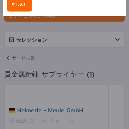
ましょう。
申し込む
今すぐサプライヤーとして登録し、認知度を高めまし
ょう>> こちらから掲載
セレクション
サービス業
貴金属精錬 サプライヤー (1)
Heimerle + Meule GmbH
製造元
ドイツ
グローバル