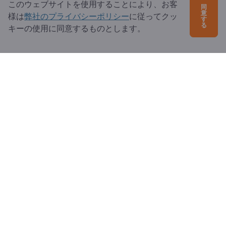
このウェブサイトを使用することにより、お客
同
隠れた手数料や追加料金がないこと。価格は定期的
意
様は
弊社のプライバシーポリシー
に従ってクッ
す
に更新され、現在の市場価格に基づいていること。
る
キーの使用に同意するものとします。
貴金属やリサイクル材料を精錬所に持ち込む際に
は、明確な価格表と、加工、精錬、保管に適用され
る可能性のある控除を求めること。
購入する際には、どの貴金属が自分の目的に最も適
しているかを検討する。金と銀は最も一般的な投資
対象金属だが、プラチナとパラジウムも分散投資の
ための良い選択肢となる。
コイン、延べ棒、宝飾品のいずれに投資するかを決
めましょう。通常、延べ棒の方が効率的でグラムあ
たりの価格も安く、コインはコレクターズバリュー
があることが多いため、高値で取引されます。
貴金属の純度に注意する。金の場合、純度
999.9（24カラット）は非常に高い純度を意味しま
す。銀も999が理想的です。延べ棒やコインの純度
は証明されるべきである。
信頼できる精錬所は、貴金属販売に対して鑑定書を