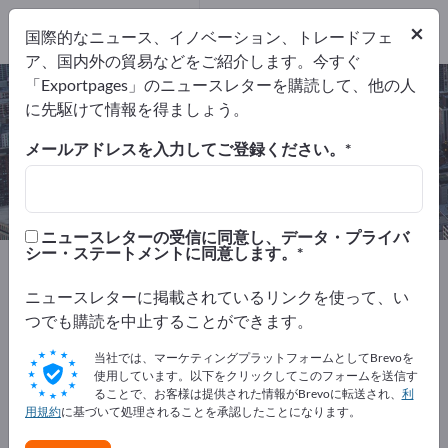
輸出業者
1
×
国際的なニュース、イノベーション、トレードフェ
メーカー
1
ア、国内外の貿易などをご紹介します。今すぐ
「Exportpages」のニュースレターを購読して、他の人
貴金属精錬 – メーカーとサプライヤ
に先駆けて情報を得ましょう。
ーを検索
メールアドレスを入力してご登録ください。
輸出業者
メーカー
1
1
ニュースレターの受信に同意し、データ・プライバ
シー・ステートメントに同意します。
Exportpages
サービス業
貴金属精錬
ニュースレターに掲載されているリンクを使って、い
Exportpagesで無料で広告を掲載！
つでも購読を中止することができます。
ニーズ – オファー – 中古品 – ビジネスコンタクト >> こ
当社では、マーケティングプラットフォームとしてBrevoを
こから始める
使用しています。以下をクリックしてこのフォームを送信す
ることで、お客様は提供された情報がBrevoに転送され、
利
用規約
に基づいて処理されることを承認したことになります。
Exportpagesで貴社と製品を掲載し