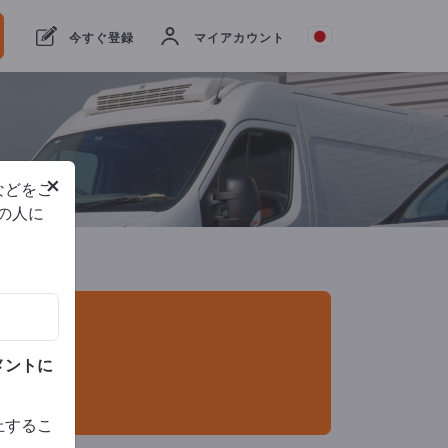
者
28
メーカー
27
代理店
1
今すぐ登録
マイアカウント
×
などをご
他の人に
メントに
止するこ