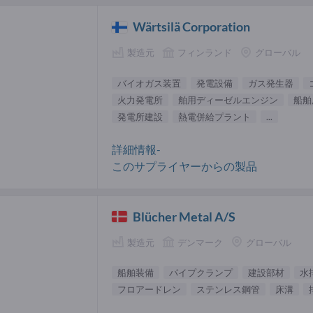
Wärtsilä Corporation
製造元
フィンランド
グローバル
バイオガス装置
発電設備
ガス発生器
火力発電所
舶用ディーゼルエンジン
船舶
発電所建設
熱電併給プラント
...
詳細情報-
このサプライヤーからの製品
Blücher Metal A/S
製造元
デンマーク
グローバル
船舶装備
パイプクランプ
建設部材
水
フロアードレン
ステンレス鋼管
床溝