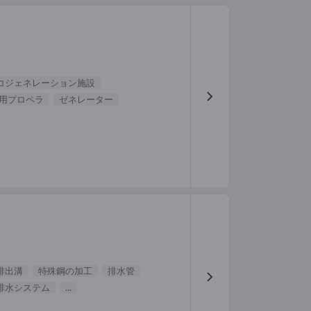
コジェネレーション施設
用プロペラ
ゼネレーター
排出溝
特殊鋼の加工
排水管
排水システム
...