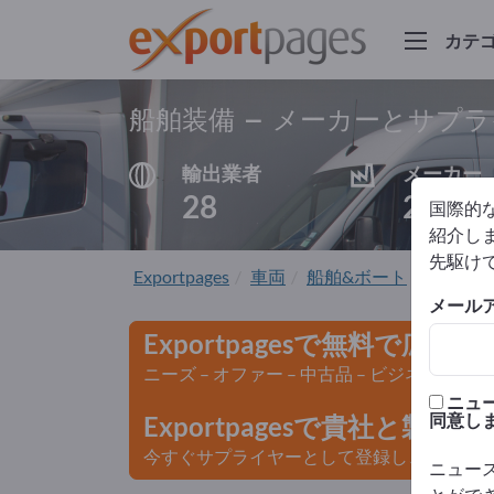
カテ
船舶装備 – メーカーとサプ
輸出業者
メーカー
28
27
国際的
紹介しま
先駆け
Exportpages
車両
船舶&ボート
船舶装
メール
Exportpagesで無料で広告
ニーズ – オファー – 中古品 – ビジネスコン
ニュ
同意し
Exportpagesで貴社と製
今すぐサプライヤーとして登録し、認知度を
ニュー