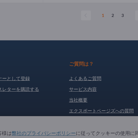
1
2
3
ご質問は？
ナーとして登録
よくあるご質問
スレターを購読する
サービス内容
当社概要
エクスポートページズへの質問
. All Rights Reserved.
客様は
弊社のプライバシーポリシー
に従ってクッキーの使用に