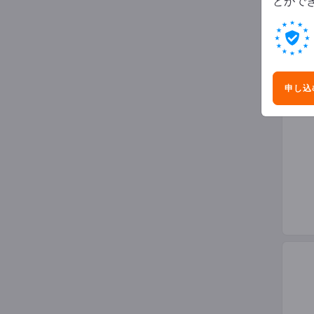
とがで
船舶
申し込