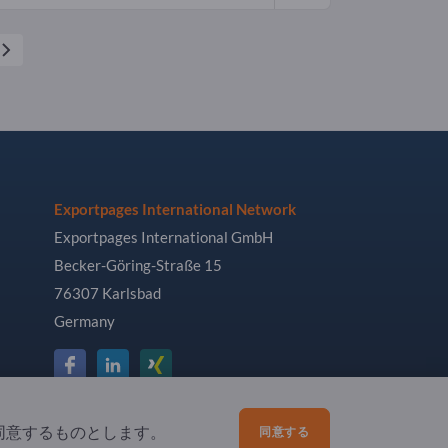
Exportpages International Network
Exportpages International GmbH
Becker-Göring-Straße 15
76307 Karlsbad
Germany
同意するものとします。
同意する