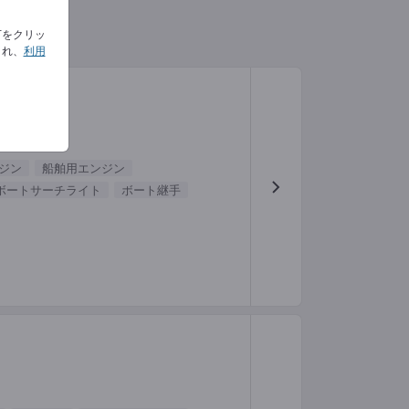
下をクリッ
され、
利用
ジン
船舶用エンジン
ボートサーチライト
ボート継手