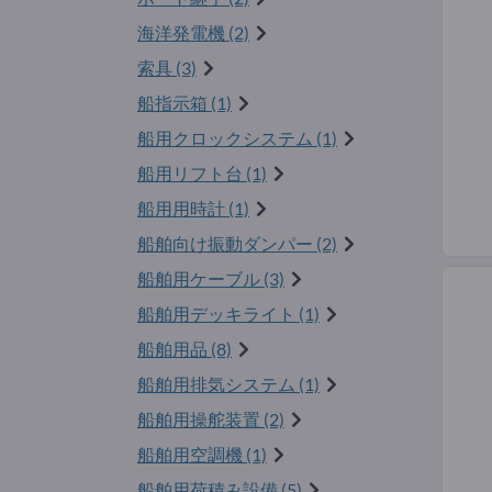
海洋発電機 (2)
索具 (3)
船指示箱 (1)
船用クロックシステム (1)
船用リフト台 (1)
船用用時計 (1)
船舶向け振動ダンパー (2)
船舶用ケーブル (3)
船舶用デッキライト (1)
船舶用品 (8)
船舶用排気システム (1)
船舶用操舵装置 (2)
船舶用空調機 (1)
船舶用荷積み設備 (5)