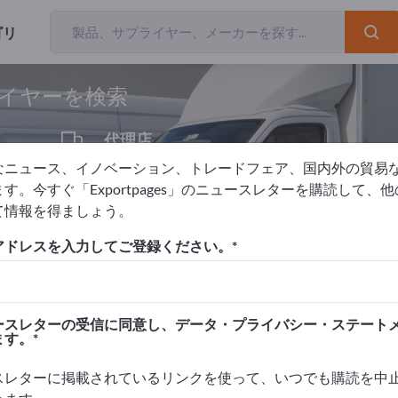
ゴリ
輸出業
ライヤーを検索
代理店
1
なニュース、イノベーション、トレードフェア、国内外の貿易
す。今すぐ「Exportpages」のニュースレターを購読して、
て情報を得ましょう。
備
アドレスを入力してご登録ください。
を掲載！
タクト >> ここから始める
ースレターの受信に同意し、データ・プライバシー・ステート
ます。
品を掲載しましょう。
高めましょう>> こちらから掲載
スレターに掲載されているリンクを使って、いつでも購読を中