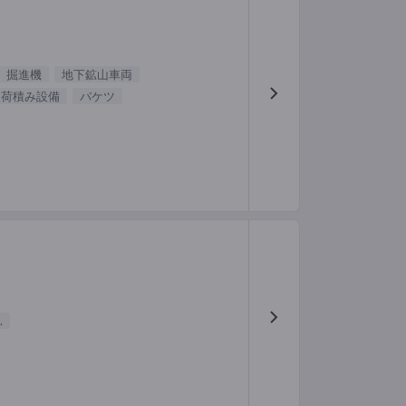
掘進機
地下鉱山車両
用荷積み設備
バケツ
.