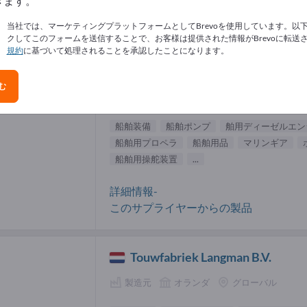
きます。
装備 サプライヤー (28)
当社では、マーケティングプラットフォームとしてBrevoを使用しています。以
クしてこのフォームを送信することで、お客様は提供された情報がBrevoに転送
規約
に基づいて処理されることを承認したことになります。
VETUS BV
む
サプライヤー
オランダ
グローバル
船舶装備
船舶ポンプ
舶用ディーゼルエン
船舶用プロペラ
船舶用品
マリンギア
船舶用操舵装置
...
詳細情報-
このサプライヤーからの製品
Touwfabriek Langman B.V.
製造元
オランダ
グローバル