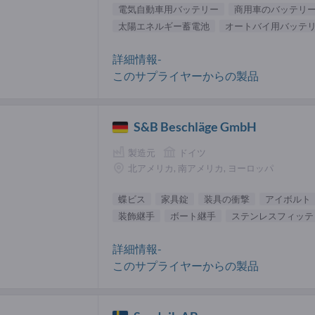
電気自動車用バッテリー
商用車のバッテリ
太陽エネルギー蓄電池
オートバイ用バッテ
詳細情報-
このサプライヤーからの製品
S&B Beschläge GmbH
製造元
ドイツ
北アメリカ, 南アメリカ, ヨーロッパ
蝶ビス
家具錠
装具の衝撃
アイボルト
装飾継手
ボート継手
ステンレスフィッテ
詳細情報-
このサプライヤーからの製品