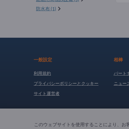
防水布 (1)
一般設定
相棒
利用規約
パート
プライバシーポリシーとクッキー
ニュー
サイト運営者
Copyright © 2026 Exportpages International GmbH
このウェブサイトを使用することにより、お