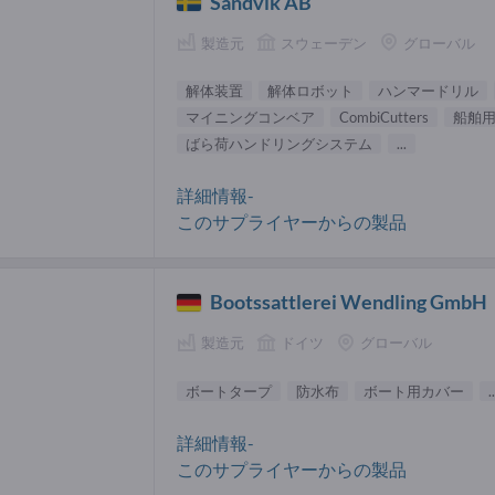
Sandvik AB
製造元
スウェーデン
グローバル
解体装置
解体ロボット
ハンマードリル
マイニングコンベア
CombiCutters
船舶
ばら荷ハンドリングシステム
...
詳細情報-
このサプライヤーからの製品
Bootssattlerei Wendling GmbH
製造元
ドイツ
グローバル
ボートタープ
防水布
ボート用カバー
..
詳細情報-
このサプライヤーからの製品