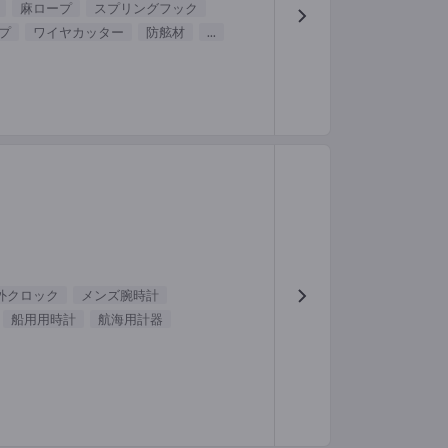
麻ロープ
スプリングフック
プ
ワイヤカッター
防舷材
...
外クロック
メンズ腕時計
船用用時計
航海用計器