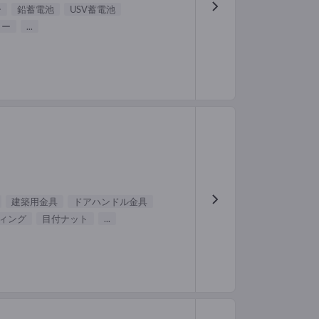
ー
鉛蓄電池
USV蓄電池
リー
...
建築用金具
ドアハンドル金具
ィング
目付ナット
...