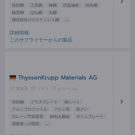
快削鋼
工具鋼
棒鋼
圧延線材
特殊鋼
軸受鋼
ばね鋼
丸鋼
構造材向けのステンレス鋼
...
詳細情報-
このサプライヤーからの製品
ThyssenKrupp Materials AG
製造元
ドイツ
グローバル
快削鋼
ブラスプレート
銅シート
アルミプロファイル
アルミ管
雨どい
ガレージ門扉装置
銅包み鋼線
ボトムプレート
屋根裏への階段
...