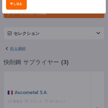
ましょう。
申し込む
今すぐサプライヤーとして登録し、認知度を高めまし
ょう>> こちらから掲載
セレクション
鉄 & 鋼材
快削鋼 サプライヤー (3)
Ascometal S.A.
製造元
フランス
ヨーロッパ