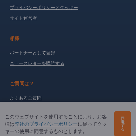
プライバシーポリシーとクッキー
サイト運営者
相棒
パートナーとして登録
ニュースレターを購読する
ご質問は？
よくあるご質問
サービス内容
このウェブサイトを使用することにより、お客
同
当社概要
意
様は
弊社のプライバシーポリシー
に従ってクッ
す
る
エクスポートページズへの質問
キーの使用に同意するものとします。