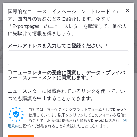
輸出業者
3
×
国際的なニュース、イノベーション、トレードフェ
メーカー
3
ア、国内外の貿易などをご紹介します。今すぐ
「Exportpages」のニュースレターを購読して、他の人
快削鋼 – メーカーとサプライヤーを
に先駆けて情報を得ましょう。
検索
メールアドレスを入力してご登録ください。
輸出業者
メーカー
3
3
ニュースレターの受信に同意し、データ・プライバ
シー・ステートメントに同意します。
Exportpages
原材料および材料
鉄 & 鋼材
快削鋼
ニュースレターに掲載されているリンクを使って、い
Exportpagesで無料で広告を掲載！
つでも購読を中止することができます。
ニーズ – オファー – 中古品 – ビジネスコンタクト >> こ
当社では、マーケティングプラットフォームとしてBrevoを
こから始める
使用しています。以下をクリックしてこのフォームを送信す
ることで、お客様は提供された情報がBrevoに転送され、
利
用規約
に基づいて処理されることを承認したことになります。
Exportpagesで貴社と製品を掲載し