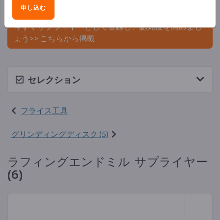
申し込む
ましょう。
今すぐサプライヤーとして登録し、認知度を高めまし
ょう>> こちらから掲載
セレクション
フライス工具
グリンディングディスク (5)
ラフィングエンドミル サプライヤー
(6)