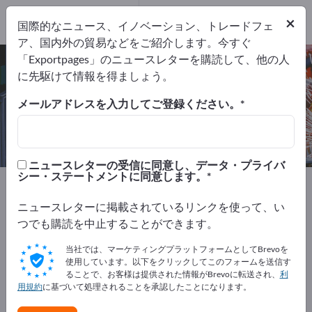
6
メーカー
×
国際的なニュース、イノベーション、トレードフェ
6
ア、国内外の貿易などをご紹介します。今すぐ
「Exportpages」のニュースレターを購読して、他の人
ラフィングエンドミル – メーカーと
に先駆けて情報を得ましょう。
サプライヤーを検索
メールアドレスを入力してご登録ください。
輸出業者
メーカー
6
6
ニュースレターの受信に同意し、データ・プライバ
シー・ステートメントに同意します。
Exportpages
機械とプラント
工作機械
フライス盤
フライス工具
ラフィングエンドミル
ニュースレターに掲載されているリンクを使って、い
つでも購読を中止することができます。
Exportpagesで無料で広告を掲載！
当社では、マーケティングプラットフォームとしてBrevoを
ニーズ – オファー – 中古品 – ビジネスコンタクト >> こ
使用しています。以下をクリックしてこのフォームを送信す
ることで、お客様は提供された情報がBrevoに転送され、
利
こから始める
用規約
に基づいて処理されることを承認したことになります。
Exportpagesで貴社と製品を掲載し