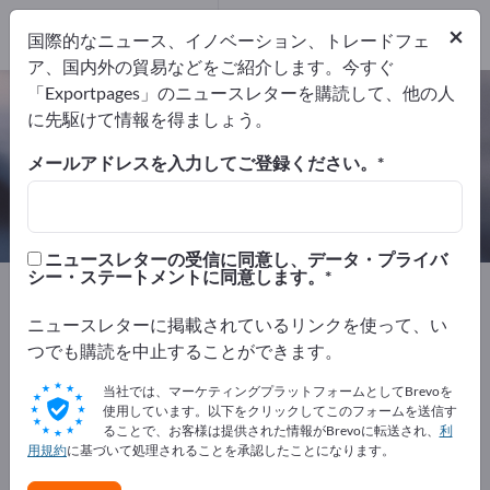
輸出業者
4
×
国際的なニュース、イノベーション、トレードフェ
メーカー
4
ア、国内外の貿易などをご紹介します。今すぐ
「Exportpages」のニュースレターを購読して、他の人
油圧オイル – メーカーとサプライヤ
に先駆けて情報を得ましょう。
ーを検索
メールアドレスを入力してご登録ください。
輸出業者
メーカー
4
4
ニュースレターの受信に同意し、データ・プライバ
シー・ステートメントに同意します。
Exportpages
化学製品および医薬品
石油製品
油圧オイル
ニュースレターに掲載されているリンクを使って、い
つでも購読を中止することができます。
Exportpagesで無料で広告を掲載！
当社では、マーケティングプラットフォームとしてBrevoを
ニーズ – オファー – 中古品 – ビジネスコンタクト >> こ
使用しています。以下をクリックしてこのフォームを送信す
ることで、お客様は提供された情報がBrevoに転送され、
利
こから始める
用規約
に基づいて処理されることを承認したことになります。
Exportpagesで貴社と製品を掲載し