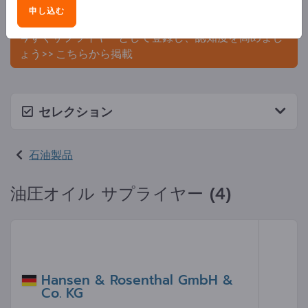
申し込む
ましょう。
今すぐサプライヤーとして登録し、認知度を高めまし
ょう>> こちらから掲載
セレクション
石油製品
油圧オイル サプライヤー (4)
Hansen & Rosenthal GmbH &
Co. KG