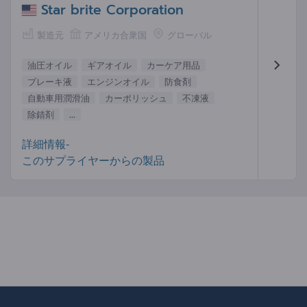
Star brite Corporation
製造元
アメリカ合衆国
グローバル
油圧オイル
ギアオイル
カーケア用品
ブレーキ液
エンジンオイル
防食剤
自動車用潤滑油
カーポリッシュ
不凍液
除錆剤
...
詳細情報-
このサプライヤーからの製品