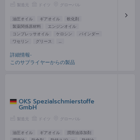
製造元
ドイツ
グローバル
油圧オイル
ギアオイル
軟化剤
製薬関係原材料
エンジンオイル
コンプレッサオイル
ケロシン
バインダー
ワセリン
グリース
...
詳細情報-
このサプライヤーからの製品
OKS Spezialschmierstoffe
GmbH
製造元
ドイツ
グローバル
油圧オイル
ギアオイル
潤滑油添加剤