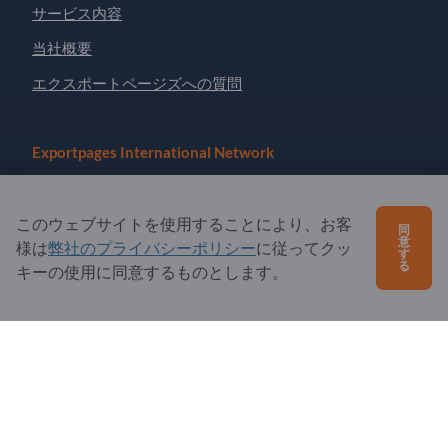
サービス内容
当社概要
エクスポートページズへの質問
Exportpages International Network
Exportpages International GmbH
Becker-Göring-Straße 15
このウェブサイトを使用することにより、お客
同
76307 Karlsbad
意
様は
弊社のプライバシーポリシー
に従ってクッ
す
Germany
る
キーの使用に同意するものとします。
Copyright © 2026 Exportpages International GmbH. All
Rights Reserved.