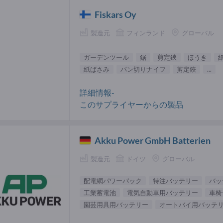
Fiskars Oy
製造元
フィンランド
グローバル
ガーデンツール
鋸
剪定鋏
ほうき
紙ばさみ
パン切りナイフ
剪定鋏
...
詳細情報-
このサプライヤーからの製品
Akku Power GmbH Batterien
製造元
ドイツ
グローバル
配電網パワーパック
特注バッテリー
バッ
工業蓄電池
電気自動車用バッテリー
車椅
園芸用具用バッテリー
オートバイ用バッテ