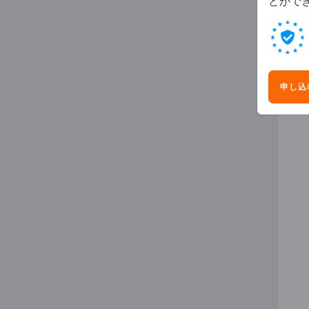
とがで
ガー
申し込