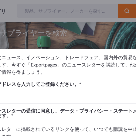
ゴリ
とサプライヤーを検索
なニュース、イノベーション、トレードフェア、国内外の貿易
す。今すぐ「Exportpages」のニュースレターを購読して、
て情報を得ましょう。
デンツール
アドレスを入力してご登録ください。
を掲載！
タクト >> ここから始める
ースレターの受信に同意し、データ・プライバシー・ステート
ます。
品を掲載しましょう。
高めましょう>> こちらから掲載
スレターに掲載されているリンクを使って、いつでも購読を中