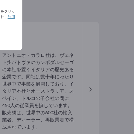
下をクリッ
され、
利用
アントニオ・カラロ社は、ヴェネ
ト州パドヴァのカンポダルセーゴ
に本社を置くイタリアの歴史ある
企業です。同社は数十年にわたり
世界中で事業を展開しており、イ
タリア本社とオーストラリア、ス
ペイン、トルコの子会社の間に
450人の従業員を擁しています。
販売網は、世界中の600社の輸入
業者、ディーラー、再販業者で構
成されています。