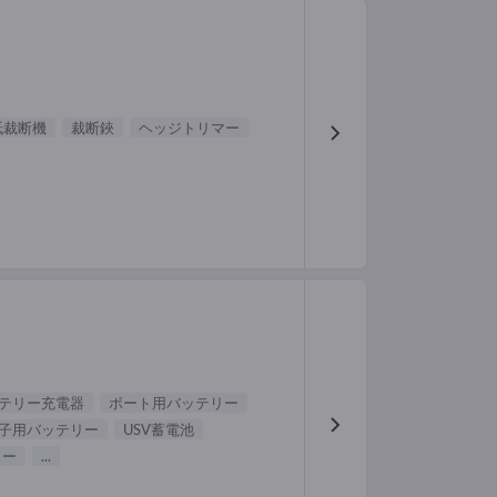
紙裁断機
裁断鋏
ヘッジトリマー
テリー充電器
ボート用バッテリー
子用バッテリー
USV蓄電池
リー
...