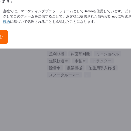
きます。
デンツール サプライヤー (8)
当社では、マーケティングプラットフォームとしてBrevoを使用しています。以
クしてこのフォームを送信することで、お客様は提供された情報がBrevoに転送
規約
に基づいて処理されることを承認したことになります。
Antonio Carraro SpA
む
製造元
イタリア
グローバル
芝刈り機
斜面草刈機
ミニショベル
無限軌道車
市営車
トラクター
除雪車
農業機械
芝生用手入れ機
スノーグルーマー
...