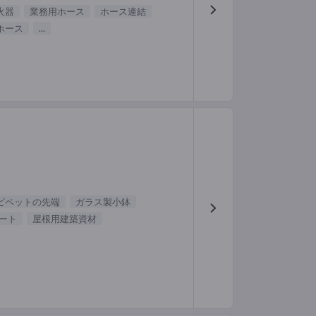
火器
業務用ホース
ホース連結
ホース
...
ピペットの先端
ガラス製小鉢
ート
屋根用建築資材