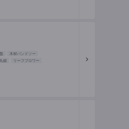
盤
木材バンドソー
丸鋸
リーフブロワー