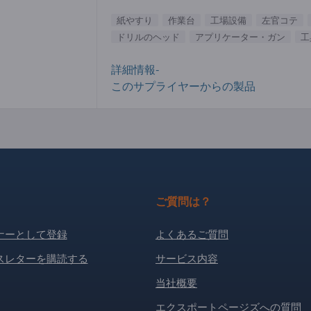
紙やすり
作業台
工場設備
左官コテ
ドリルのヘッド
アプリケーター・ガン
工
詳細情報-
このサプライヤーからの製品
ご質問は？
ナーとして登録
よくあるご質問
スレターを購読する
サービス内容
当社概要
エクスポートページズへの質問