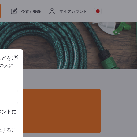
輸出業者
8
メーカー
8
今すぐ登録
マイアカウント
×
などをご
他の人に
メントに
止するこ