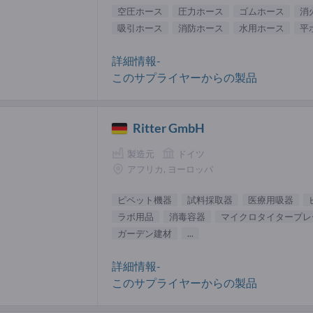
空圧ホース
圧力ホース
ゴムホース
消
吸引ホース
消防ホース
水用ホース
平
詳細情報-
このサプライヤーからの製品
Ritter GmbH
製造元
ドイツ
アフリカ, ヨーロッパ
ピペット機器
試料採取器
医療用吸器
ラボ用品
消毒容器
マイクロタイタープレ
ガーデン建材
...
詳細情報-
このサプライヤーからの製品