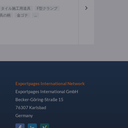
タイル施工用道具
F型クランプ
具の柄
金ゴテ
...
Exportpages International Network
Exportpages International GmbH
Becker-Göring-Straße 15
76307 Karlsbad
Germany