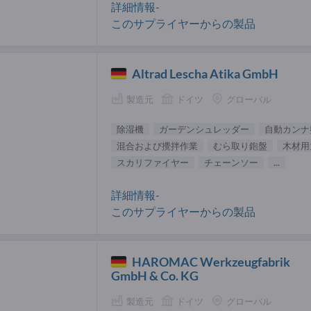
詳細情報-
このサプライヤーからの製品
Altrad Lescha Atika GmbH
製造元
ドイツ
グローバル
除湿機
ガーデンシュレッダー
自動カンナ
混合および攪拌作業
むら取り鉋盤
木材用
スカリファイヤー
チェーンソー
...
詳細情報-
このサプライヤーからの製品
HAROMAC Werkzeugfabrik
GmbH & Co. KG
製造元
ドイツ
グローバル