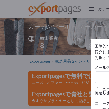
カテ
ガーデンツール – メーカー
輸出業者
メーカー
8
8
国際的
紹介しま
先駆け
Exportpages
家庭用品＆インテリア
ガー
メール
Exportpagesで無料で広告
ニーズ – オファー – 中古品 – ビジネスコン
ニュ
同意し
Exportpagesで貴社と製
今すぐサプライヤーとして登録し、認知度を
ニュー