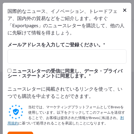
メーカー
3
×
国際的なニュース、イノベーション、トレードフェ
代理店
1
ア、国内外の貿易などをご紹介します。今すぐ
「Exportpages」のニュースレターを購読して、他の人
ナット製品 – メーカーとサプライヤ
に先駆けて情報を得ましょう。
ーを検索
メールアドレスを入力してご登録ください。
輸出業者
メーカー
代理店
4
3
1
ニュースレターの受信に同意し、データ・プライバ
シー・ステートメントに同意します。
Exportpages
食品＆飲料
スナック菓子
ナット製品
ニュースレターに掲載されているリンクを使って、い
つでも購読を中止することができます。
Exportpagesで無料で広告を掲載！
当社では、マーケティングプラットフォームとしてBrevoを
ニーズ – オファー – 中古品 – ビジネスコンタクト >> こ
使用しています。以下をクリックしてこのフォームを送信す
ることで、お客様は提供された情報がBrevoに転送され、
利
こから始める
用規約
に基づいて処理されることを承認したことになります。
Exportpagesで貴社と製品を掲載し