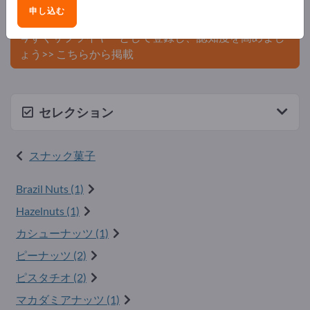
申し込む
ましょう。
今すぐサプライヤーとして登録し、認知度を高めまし
ょう>> こちらから掲載
セレクション
スナック菓子
Brazil Nuts (1)
Hazelnuts (1)
カシューナッツ (1)
ピーナッツ (2)
ピスタチオ (2)
マカダミアナッツ (1)