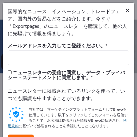
45
メーカー
×
国際的なニュース、イノベーション、トレードフェ
45
ア、国内外の貿易などをご紹介します。今すぐ
「Exportpages」のニュースレターを購読して、他の人
ホテル & レストラン – メーカーと
に先駆けて情報を得ましょう。
サプライヤーを検索
メールアドレスを入力してご登録ください。
輸出業者
メーカー
45
45
ニュースレターの受信に同意し、データ・プライバ
シー・ステートメントに同意します。
Exportpages
会社備品／施設備品
ホテル & レストラン
ニュースレターに掲載されているリンクを使って、い
つでも購読を中止することができます。
Exportpagesで無料で広告を掲載！
当社では、マーケティングプラットフォームとしてBrevoを
ニーズ – オファー – 中古品 – ビジネスコンタクト >> こ
使用しています。以下をクリックしてこのフォームを送信す
ることで、お客様は提供された情報がBrevoに転送され、
利
こから始める
用規約
に基づいて処理されることを承認したことになります。
Exportpagesで貴社と製品を掲載し