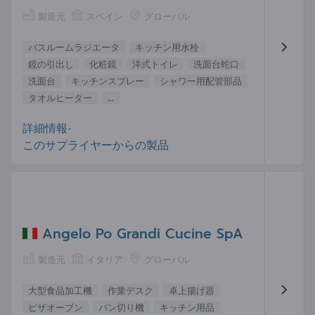
製造元
スペイン
グローバル
バスルームラジエータ
キッチン用水栓
鏡の引出し
化粧鏡
洋式トイレ
洗面台蛇口
洗面台
キッチンスプレー
シャワー用配管部品
タオルヒーター
...
詳細情報-
このサプライヤーからの製品
Angelo Po Grandi Cucine SpA
製造元
イタリア
グローバル
大型食品加工機
作業デスク
卓上揚げ器
ピザオーブン
パン切り機
キッチン用品