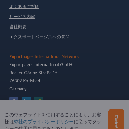
よくあるご質問
サービス内容
当社概要
エクスポートページズへの質問
Exportpages International Network
Exportpages International GmbH
Becker-Göring-Straße 15
76307 Karlsbad
Germany
このウェブサイトを使用することにより、お客
同
Copyright © 2026 Exportpages International GmbH. All
意
様は
弊社のプライバシーポリシー
に従ってクッ
す
Rights Reserved.
る
キーの使用に同意するものとします。