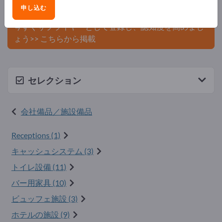
申し込む
ましょう。
今すぐサプライヤーとして登録し、認知度を高めまし
ょう>> こちらから掲載
セレクション
会社備品／施設備品
Receptions (1)
キャッシュシステム (3)
トイレ設備 (11)
バー用家具 (10)
ビュッフェ施設 (3)
ホテルの施設 (9)