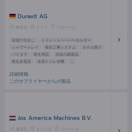
Duravit AG
製造元
ドイツ
グローバル
浴室の引出し
トイレットペーパーホルダー
シャワートレイ
衛生工事システム
タオル掛け
バスタブ
衛生用品
浴室の調度品
衛生必需品
水洗トイレ水槽
...
詳細情報-
このサプライヤーからの製品
Jos America Machines B.V.
製造元
オランダ
グローバル