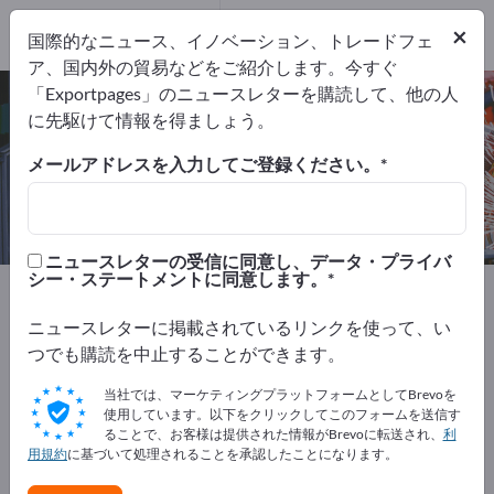
2
メーカー
×
国際的なニュース、イノベーション、トレードフェ
2
ア、国内外の貿易などをご紹介します。今すぐ
「Exportpages」のニュースレターを購読して、他の人
数値制御平面研磨盤 – メーカーとサ
に先駆けて情報を得ましょう。
プライヤーを検索
メールアドレスを入力してご登録ください。
輸出業者
メーカー
2
2
ニュースレターの受信に同意し、データ・プライバ
シー・ステートメントに同意します。
Exportpages
機械とプラント
CNCマシン
CNC研磨機
数値制御平面研磨盤
ニュースレターに掲載されているリンクを使って、い
つでも購読を中止することができます。
Exportpagesで無料で広告を掲載！
当社では、マーケティングプラットフォームとしてBrevoを
ニーズ – オファー – 中古品 – ビジネスコンタクト >> こ
使用しています。以下をクリックしてこのフォームを送信す
ることで、お客様は提供された情報がBrevoに転送され、
利
こから始める
用規約
に基づいて処理されることを承認したことになります。
Exportpagesで貴社と製品を掲載し