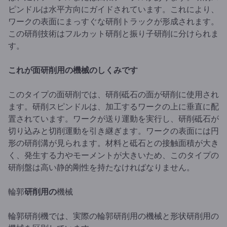
ピンドルは水平方向にガイドされています。これにより、
ワークの表面にまっすぐな研削トラックが形成されます。
この研削技術はフルカット研削と振り子研削に分けられま
す。
これが面研削用の機械のしくみです
このタイプの面研削では、研削砥石の面が研削に使用され
ます。研削スピンドルは、加工するワークの上に垂直に配
置されています。ワークが送り運動を実行し、研削砥石が
切り込みと切削運動を引き継ぎます。ワークの表面には円
形の研削溝が見られます。材料と砥石との接触面積が大き
く、発生する力やモーメントが大きいため、このタイプの
研削盤は高い静的剛性を持たなければなりません。
輪郭
研削用の
機械
輪郭研削機では、実際の輪郭研削用の機械と形状研削用の