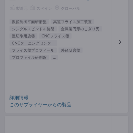
製造元
スペイン
グローバル
数値制御平面研磨盤
高速フライス加工装置
シングルスピンドル旋盤
金属製円形のこぎり刃
重切削用旋盤
CNCフライス盤
CNCターニングセンター
フライス盤プロフィール
外径研磨盤
プロファイル研削盤
...
詳細情報-
このサプライヤーからの製品