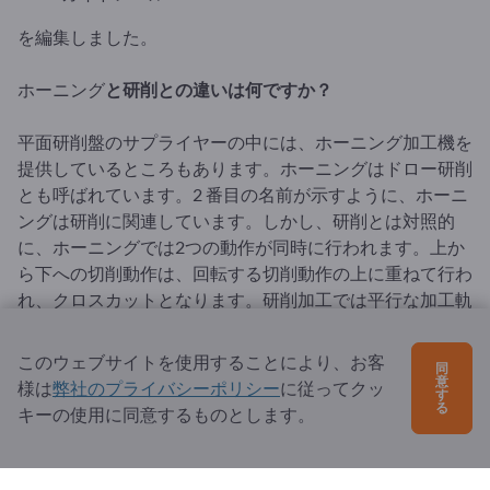
を編集しました。
ホーニング
と研削との違いは何ですか？
平面研削盤のサプライヤーの中には、ホーニング加工機を
提供しているところもあります。ホーニングはドロー研削
とも呼ばれています。2 番目の名前が示すように、ホーニ
ングは研削に関連しています。しかし、研削とは対照的
に、ホーニングでは2つの動作が同時に行われます。上か
ら下への切削動作は、回転する切削動作の上に重ねて行わ
れ、クロスカットとなります。研削加工では平行な加工軌
跡が得られるのに対し、ホーニングでは最高品質の鈍いク
ロスカットが得られます。ホーニングでは、形状や寸法精
このウェブサイトを使用することにより、お客
同
度の高い非常に微細な表面が得られます。輸出ページで
意
様は
弊社のプライバシーポリシー
に従ってクッ
す
は、平面研削盤に適したメーカーを見つけることができま
る
キーの使用に同意するものとします。
す。