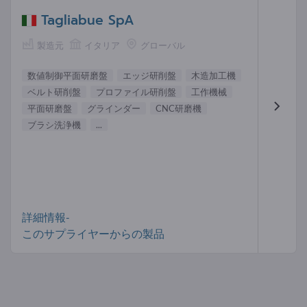
Tagliabue SpA
製造元
イタリア
グローバル
数値制御平面研磨盤
エッジ研削盤
木造加工機
ベルト研削盤
プロファイル研削盤
工作機械
平面研磨盤
グラインダー
CNC研磨機
ブラシ洗浄機
...
詳細情報-
このサプライヤーからの製品