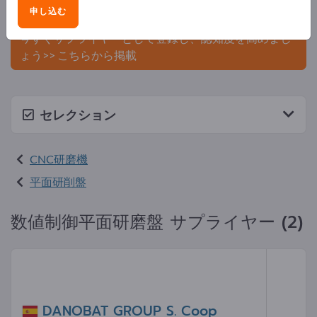
申し込む
ましょう。
今すぐサプライヤーとして登録し、認知度を高めまし
ょう>> こちらから掲載
セレクション
CNC研磨機
平面研削盤
数値制御平面研磨盤 サプライヤー (2)
DANOBAT GROUP S. Coop