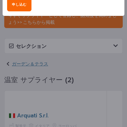
申し込む
ましょう。
今すぐサプライヤーとして登録し、認知度を高めまし
ょう>> こちらから掲載
セレクション
ガーデン＆テラス
温室 サプライヤー (2)
Arquati S.r.l.
製造元
イタリア
ヨーロッパ