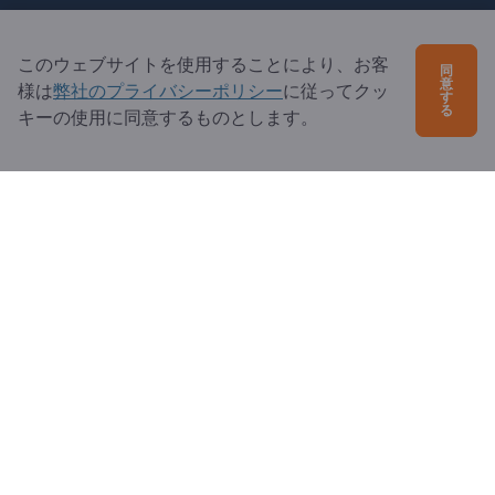
ご質問は？
このウェブサイトを使用することにより、お客
同
意
よくあるご質問
様は
弊社のプライバシーポリシー
に従ってクッ
す
る
キーの使用に同意するものとします。
サービス内容
当社概要
エクスポートページズへの質問
Exportpages International Network
Exportpages International GmbH
Becker-Göring-Straße 15
76307 Karlsbad
Germany