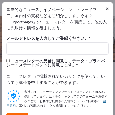
輸出業者
2
×
国際的なニュース、イノベーション、トレードフェ
メーカー
2
ア、国内外の貿易などをご紹介します。今すぐ
「Exportpages」のニュースレターを購読して、他の人
温室 – メーカーとサプライヤーを検
に先駆けて情報を得ましょう。
索
メールアドレスを入力してご登録ください。
輸出業者
メーカー
2
2
ニュースレターの受信に同意し、データ・プライバ
シー・ステートメントに同意します。
Exportpages
家庭用品＆インテリア
ガーデン＆テラス
温室
ニュースレターに掲載されているリンクを使って、い
つでも購読を中止することができます。
Exportpagesで無料で広告を掲載！
当社では、マーケティングプラットフォームとしてBrevoを
ニーズ – オファー – 中古品 – ビジネスコンタクト >> こ
使用しています。以下をクリックしてこのフォームを送信す
ることで、お客様は提供された情報がBrevoに転送され、
利
こから始める
用規約
に基づいて処理されることを承認したことになります。
Exportpagesで貴社と製品を掲載し