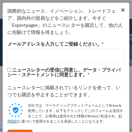
Website
×
国際的なニュース、イノベーション、トレードフェ
リクエストを送信
電話
ア、国内外の貿易などをご紹介します。今すぐ
「Exportpages」のニュースレターを購読して、他の人
に先駆けて情報を得ましょう。
メールアドレスを入力してご登録ください。
Maxwell Technologies SA
ニュースレターの受信に同意し、データ・プライバ
製造元
スイス
Website
シー・ステートメントに同意します。
リクエストを送信
電話
ニュースレターに掲載されているリンクを使って、い
つでも購読を中止することができます。
会社概要
当社では、マーケティングプラットフォームとしてBrevoを
使用しています。以下をクリックしてこのフォームを送信す
ることで、お客様は提供された情報がBrevoに転送され、
利
製品
用規約
に基づいて処理されることを承認したことになります。