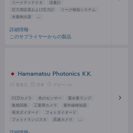
リークディテクタ
流量計
圧力測定器および圧力計
リーク検知システム
水素検出器
...
詳細情報-
このサプライヤーからの製品
Hamamatsu Photonics K.K.
製造元
日本
グローバル
CCDカメラ
色のセンサー
重水素ランプ
集積回路
工業用カメラ
紫外線検知器
発光ダイオード
フォトダイオード
フォトトランジスタ
高速カメラ
...
詳細情報-