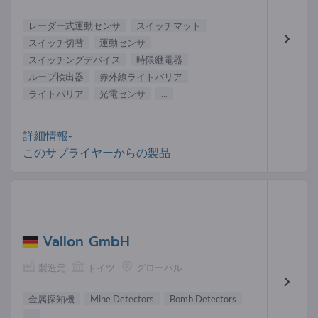
レーダー式運動センサ
スイッチマット
スイッチ切替
運動センサ
スイッチングデバイス
時限継電器
ループ検出器
赤外線ライトバリア
ライトバリア
光電センサ
...
詳細情報-
このサプライヤーからの製品
Vallon GmbH
製造元
ドイツ
グローバル
金属探知機
Mine Detectors
Bomb Detectors
...