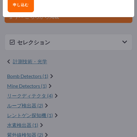
ましょう。
申し込む
今すぐサプライヤーとして登録し、認知度を高めまし
ょう>> こちらから掲載
セレクション
計測技術・光学
Bomb Detectors (1)
Mine Detectors (1)
リークディテクタ (4)
ループ検出器 (2)
レントゲン探知機 (1)
水素検出器 (1)
紫外線検知器 (2)