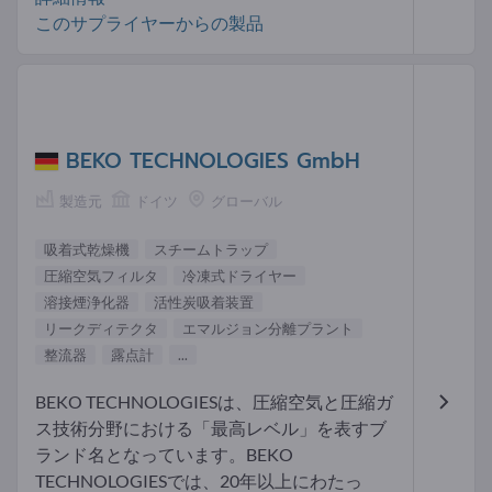
このサプライヤーからの製品
BEKO TECHNOLOGIES GmbH
製造元
ドイツ
グローバル
吸着式乾燥機
スチームトラップ
圧縮空気フィルタ
冷凍式ドライヤー
溶接煙浄化器
活性炭吸着装置
リークディテクタ
エマルジョン分離プラント
整流器
露点計
...
BEKO TECHNOLOGIESは、圧縮空気と圧縮ガ
ス技術分野における「最高レベル」を表すブ
ランド名となっています。BEKO
TECHNOLOGIESでは、20年以上にわたっ