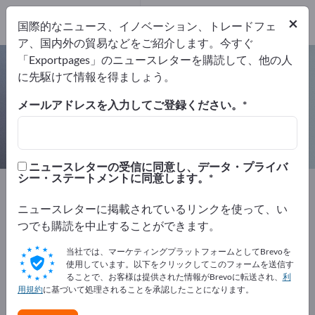
メーカー
12
×
国際的なニュース、イノベーション、トレードフェ
代理店
1
ア、国内外の貿易などをご紹介します。今すぐ
「Exportpages」のニュースレターを購読して、他の人
検出器 – メーカーとサプライヤーを
に先駆けて情報を得ましょう。
検索
メールアドレスを入力してご登録ください。
輸出業者
メーカー
代理店
13
12
1
ニュースレターの受信に同意し、データ・プライバ
シー・ステートメントに同意します。
Exportpages
計測技術・光学
検出器
ニュースレターに掲載されているリンクを使って、い
Exportpagesで無料で広告を掲載！
つでも購読を中止することができます。
ニーズ – オファー – 中古品 – ビジネスコンタクト >> こ
当社では、マーケティングプラットフォームとしてBrevoを
こから始める
使用しています。以下をクリックしてこのフォームを送信す
ることで、お客様は提供された情報がBrevoに転送され、
利
用規約
に基づいて処理されることを承認したことになります。
Exportpagesで貴社と製品を掲載し