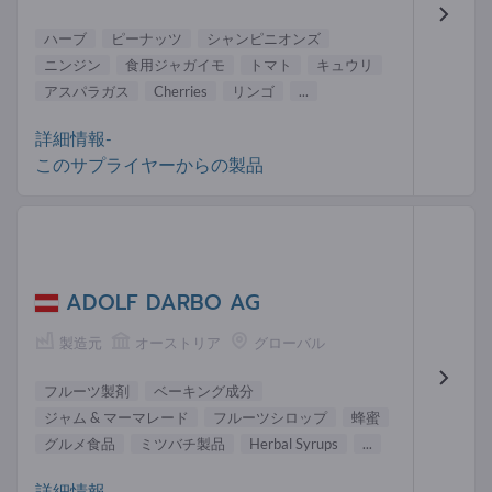
ハーブ
ピーナッツ
シャンピニオンズ
ニンジン
食用ジャガイモ
トマト
キュウリ
アスパラガス
Cherries
リンゴ
...
詳細情報-
このサプライヤーからの製品
ADOLF DARBO AG
製造元
オーストリア
グローバル
フルーツ製剤
ベーキング成分
ジャム & マーマレード
フルーツシロップ
蜂蜜
グルメ食品
ミツバチ製品
Herbal Syrups
...
詳細情報-