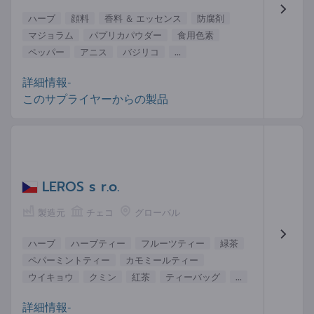
ハーブ
顔料
香料 ＆ エッセンス
防腐剤
マジョラム
パプリカパウダー
食用色素
ペッパー
アニス
バジリコ
...
詳細情報-
このサプライヤーからの製品
LEROS s r.o.
製造元
チェコ
グローバル
ハーブ
ハーブティー
フルーツティー
緑茶
ペパーミントティー
カモミールティー
ウイキョウ
クミン
紅茶
ティーバッグ
...
詳細情報-