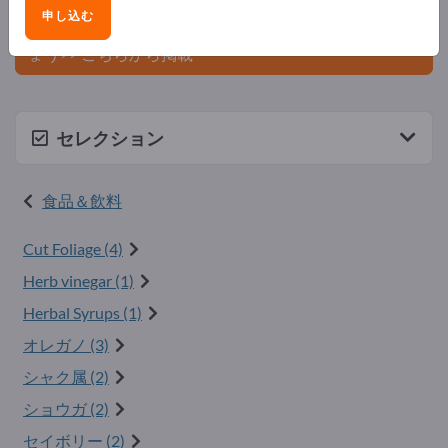
ましょう。
申し込む
今すぐサプライヤーとして登録し、認知度を高めまし
ょう>> こちらから掲載
セレクション
食品＆飲料
Cut Foliage (4)
Herb vinegar (1)
Herbal Syrups (1)
オレガノ (3)
シャク属 (2)
ショウガ (2)
セイボリー (2)