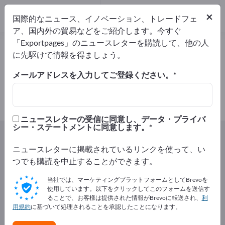
輸出業者
6
×
国際的なニュース、イノベーション、トレードフェ
メーカー
6
ア、国内外の貿易などをご紹介します。今すぐ
「Exportpages」のニュースレターを購読して、他の人
ハーブ – メーカーとサプライヤーを
に先駆けて情報を得ましょう。
検索
メールアドレスを入力してご登録ください。
輸出業者
メーカー
6
6
ニュースレターの受信に同意し、データ・プライバ
シー・ステートメントに同意します。
Exportpages
食品＆飲料
ハーブ
ニュースレターに掲載されているリンクを使って、い
Exportpagesで無料で広告を掲載！
つでも購読を中止することができます。
ニーズ – オファー – 中古品 – ビジネスコンタクト >> こ
当社では、マーケティングプラットフォームとしてBrevoを
こから始める
使用しています。以下をクリックしてこのフォームを送信す
ることで、お客様は提供された情報がBrevoに転送され、
利
用規約
に基づいて処理されることを承認したことになります。
Exportpagesで貴社と製品を掲載し