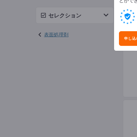
とがで
不働
セレクション
表面処理剤
申し込