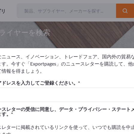
ゴリ
プライヤーを検索
なニュース、イノベーション、トレードフェア、国内外の貿易
す。今すぐ「Exportpages」のニュースレターを購読して、
て情報を得ましょう。
剤
不働態化剤
アドレスを入力してご登録ください。
を掲載！
タクト >> ここから始める
ースレターの受信に同意し、データ・プライバシー・ステート
ます。
品を掲載しましょう。
高めましょう>> こちらから掲載
スレターに掲載されているリンクを使って、いつでも購読を中