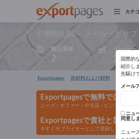
カテ
不働態化剤 – メーカーとサ
輸出業者
メーカー
2
2
国際的
紹介しま
先駆け
Exportpages
原材料および材料
表面処理
メール
Exportpagesで無料で広告
ニーズ – オファー – 中古品 – ビジネスコン
ニュ
同意し
Exportpagesで貴社と製
今すぐサプライヤーとして登録し、認知度を
ニュー