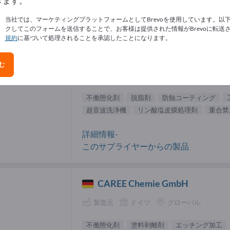
きます。
態化剤 サプライヤー (2)
当社では、マーケティングプラットフォームとしてBrevoを使用しています。以
クしてこのフォームを送信することで、お客様は提供された情報がBrevoに転送
規約
に基づいて処理されることを承認したことになります。
SurTec Deutschland GmbH
む
製造元
ドイツ
グローバル
不働態化剤
脱脂剤
防蝕コーティング
超音波洗浄機
リン酸塩皮膜処理剤
重合禁
詳細情報-
このサプライヤーからの製品
CAREE Chemie GmbH
製造元
ドイツ
グローバル
不働態化剤
塗料剥離剤
エッチング加工