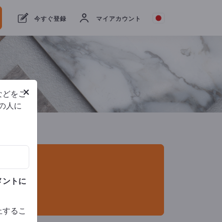
輸出業者
2
メーカー
2
今すぐ登録
マイアカウント
×
などをご
他の人に
メントに
止するこ