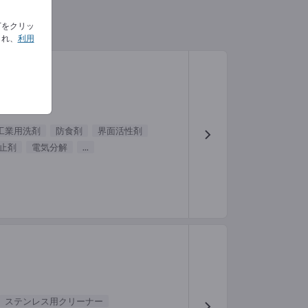
下をクリッ
され、
利用
工業用洗剤
防食剤
界面活性剤
止剤
電気分解
...
ステンレス用クリーナー