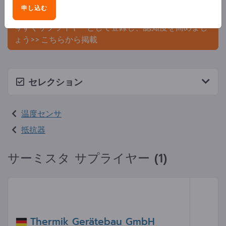
申し込む
ましょう。
今すぐサプライヤーとして登録し、認知度を高めまし
ょう>> こちらから掲載
セレクション
温度センサ
抵抗器
サーミスタ サプライヤー (1)
Thermik Gerätebau GmbH