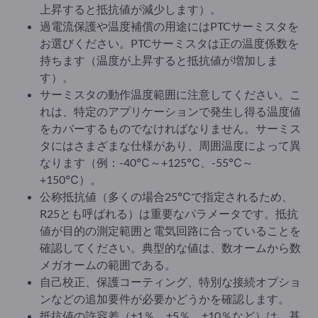
上昇すると抵抗値が減少します）。
過電流保護や温度補償の用途にはPTCサーミスタを
お選びください。PTCサーミスタは正の温度係数を
持ちます（温度が上昇すると抵抗値が増加しま
す）。
サーミスタの動作温度範囲に注意してください。こ
れは、特定のアプリケーションで発生し得る温度値
をカバーするものでなければなりません。サーミス
タにはさまざまな仕様があり、周囲温度によって異
なります（例：-40℃～+125℃、-55℃～
+150℃）。
公称抵抗値（多くの場合25℃で指定されるため、
R25とも呼ばれる）は重要なパラメータです。抵抗
値が目的の測定範囲と電気回路に合っていることを
確認してください。典型的な値は、数オームから数
メガオームの範囲である。
自己校正、保護コーティング、特別な接続オプショ
ンなどの追加要件が必要かどうかを確認します。
抵抗値の許容差（±1％、±5％、±10％など）は、基