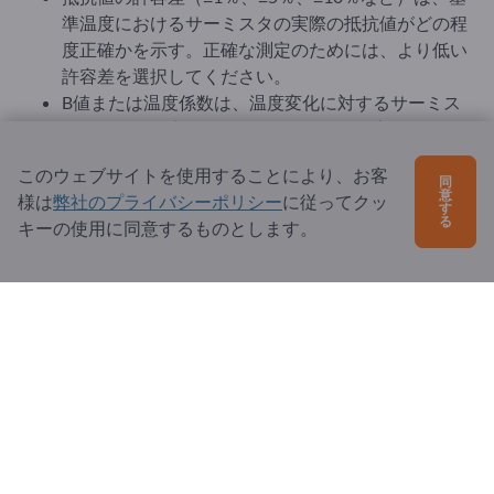
準温度におけるサーミスタの実際の抵抗値がどの程
度正確かを示す。正確な測定のためには、より低い
許容差を選択してください。
B値または温度係数は、温度変化に対するサーミス
タの抵抗値の変化量を示します。B値が高いほど、
摂氏1度あたりの抵抗値の変化が大きいことを意味
このウェブサイトを使用することにより、お客
する。この値は温度測定の精度にとって重要であ
同
意
様は
弊社のプライバシーポリシー
に従ってクッ
り、希望する用途に合わせる必要があります。
す
る
キーの使用に同意するものとします。
サーミスタは様々なデザイン（ワイヤー付き、
SMD、ハウジング付きなど）があります。その選択
は、機械的および熱的設置状況によって異なりま
す：
有線サーミスタは、測定用途や高温での使用に適し
ています。
SMDサーミスタは、プリント基板上のコンパクトで
自動化されたアプリケーションに適しています。
さまざまなハウジングのバリエーションにより、過
酷な環境でも保護が可能です。