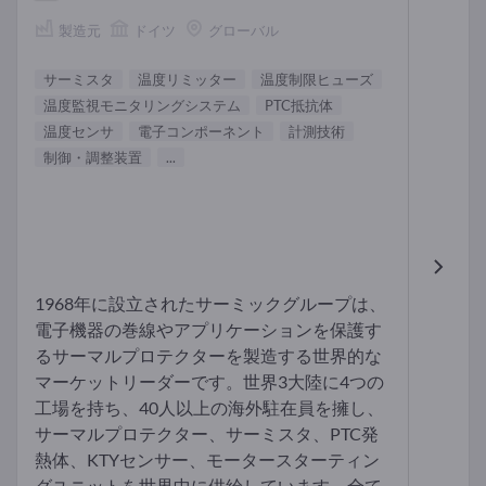
製造元
ドイツ
グローバル
サーミスタ
温度リミッター
温度制限ヒューズ
温度監視モニタリングシステム
PTC抵抗体
温度センサ
電子コンポーネント
計測技術
制御・調整装置
...
1968年に設立されたサーミックグループは、
電子機器の巻線やアプリケーションを保護す
るサーマルプロテクターを製造する世界的な
マーケットリーダーです。世界3大陸に4つの
工場を持ち、40人以上の海外駐在員を擁し、
サーマルプロテクター、サーミスタ、PTC発
熱体、KTYセンサー、モータースターティン
グユニットを世界中に供給しています。全て