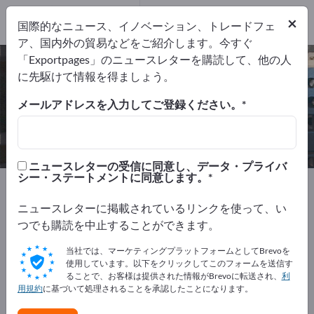
輸出業者
1
×
国際的なニュース、イノベーション、トレードフェ
メーカー
1
ア、国内外の貿易などをご紹介します。今すぐ
「Exportpages」のニュースレターを購読して、他の人
サーミスタ – メーカーとサプライヤ
に先駆けて情報を得ましょう。
ーを検索
メールアドレスを入力してご登録ください。
輸出業者
メーカー
1
1
ニュースレターの受信に同意し、データ・プライバ
シー・ステートメントに同意します。
Exportpages
計測技術・光学
センサー技術
環境センサー
温度センサ
サーミスタ
ニュースレターに掲載されているリンクを使って、い
つでも購読を中止することができます。
Exportpagesで無料で広告を掲載！
当社では、マーケティングプラットフォームとしてBrevoを
ニーズ – オファー – 中古品 – ビジネスコンタクト >> こ
使用しています。以下をクリックしてこのフォームを送信す
ることで、お客様は提供された情報がBrevoに転送され、
利
こから始める
用規約
に基づいて処理されることを承認したことになります。
Exportpagesで貴社と製品を掲載し