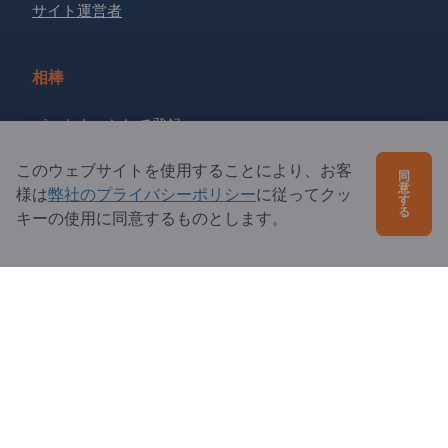
サイト運営者
相棒
パートナーとして登録
ニュースレターを購読する
このウェブサイトを使用することにより、お客
同
意
様は
弊社のプライバシーポリシー
に従ってクッ
す
る
キーの使用に同意するものとします。
ご質問は？
よくあるご質問
サービス内容
当社概要
エクスポートページズへの質問
Exportpages International Network