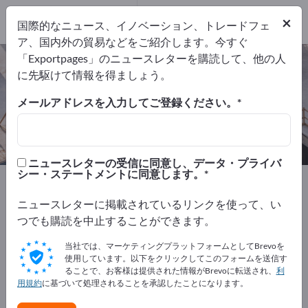
輸出業者
1
×
国際的なニュース、イノベーション、トレードフェ
メーカー
1
ア、国内外の貿易などをご紹介します。今すぐ
「Exportpages」のニュースレターを購読して、他の人
防音扉 – メーカーとサプライヤーを
に先駆けて情報を得ましょう。
検索
メールアドレスを入力してご登録ください。
輸出業者
メーカー
1
1
ニュースレターの受信に同意し、データ・プライバ
シー・ステートメントに同意します。
Exportpages
建設
建設部材
ドア・ゲートシステム
産業用ドア
防音扉
ニュースレターに掲載されているリンクを使って、い
つでも購読を中止することができます。
Exportpagesで無料で広告を掲載！
当社では、マーケティングプラットフォームとしてBrevoを
ニーズ – オファー – 中古品 – ビジネスコンタクト >> こ
使用しています。以下をクリックしてこのフォームを送信す
ることで、お客様は提供された情報がBrevoに転送され、
利
こから始める
用規約
に基づいて処理されることを承認したことになります。
Exportpagesで貴社と製品を掲載し