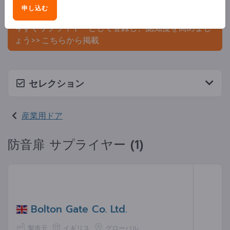
申し込む
ましょう。
今すぐサプライヤーとして登録し、認知度を高めまし
ょう>> こちらから掲載
セレクション
産業用ドア
防音扉 サプライヤー (1)
Bolton Gate Co. Ltd.
製造元
イギリス
グローバル