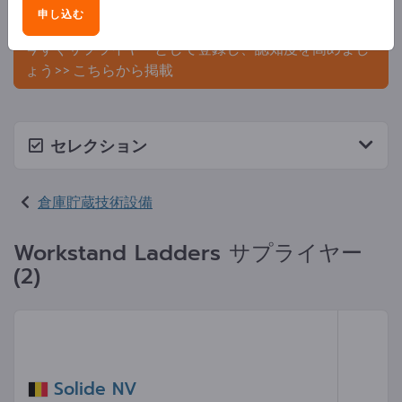
申し込む
ましょう。
今すぐサプライヤーとして登録し、認知度を高めまし
ょう>> こちらから掲載
セレクション
倉庫貯蔵技術設備
Workstand Ladders サプライヤー
(2)
Solide NV