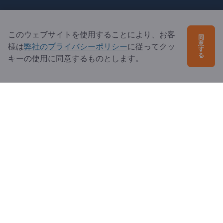
ご質問は？
このウェブサイトを使用することにより、お客
同
よくあるご質問
意
様は
弊社のプライバシーポリシー
に従ってクッ
す
る
キーの使用に同意するものとします。
サービス内容
当社概要
エクスポートページズへの質問
Exportpages International Network
Exportpages International GmbH
Becker-Göring-Straße 15
76307 Karlsbad
Germany