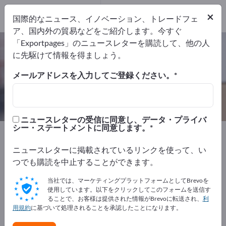
2
メーカー
×
国際的なニュース、イノベーション、トレードフェ
2
ア、国内外の貿易などをご紹介します。今すぐ
「Exportpages」のニュースレターを購読して、他の人
Workstand Ladders – メーカーとサ
に先駆けて情報を得ましょう。
プライヤーを検索
メールアドレスを入力してご登録ください。
輸出業者
メーカー
2
2
ニュースレターの受信に同意し、データ・プライバ
シー・ステートメントに同意します。
Exportpages
輸送および梱包
倉庫貯蔵技術設備
Workstand Ladders
ニュースレターに掲載されているリンクを使って、い
つでも購読を中止することができます。
Exportpagesで無料で広告を掲載！
当社では、マーケティングプラットフォームとしてBrevoを
ニーズ – オファー – 中古品 – ビジネスコンタクト >> こ
使用しています。以下をクリックしてこのフォームを送信す
ることで、お客様は提供された情報がBrevoに転送され、
利
こから始める
用規約
に基づいて処理されることを承認したことになります。
Exportpagesで貴社と製品を掲載し