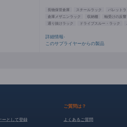
長物保管倉庫
スチールラック
パレットラ
倉庫メザニンラック
収納棚
軸受けの反響
通り抜けラック
ドライブスルー・ラック
詳細情報-
このサプライヤーからの製品
ご質問は？
ナーとして登録
よくあるご質問