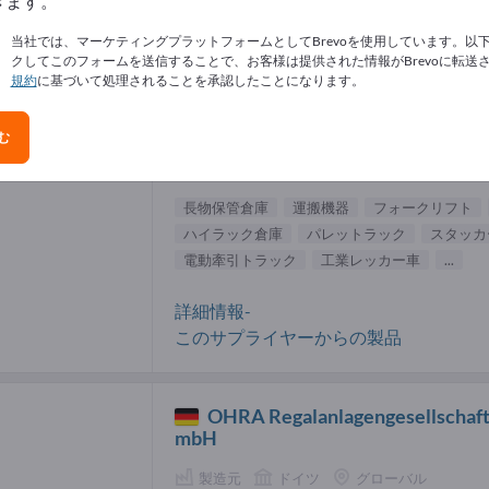
きます。
保管倉庫 サプライヤー (2)
当社では、マーケティングプラットフォームとしてBrevoを使用しています。以
クしてこのフォームを送信することで、お客様は提供された情報がBrevoに転送
規約
に基づいて処理されることを承認したことになります。
Jungheinrich AG
む
製造元
ドイツ
グローバル
長物保管倉庫
運搬機器
フォークリフト
ハイラック倉庫
パレットラック
スタッカ
電動牽引トラック
工業レッカー車
...
詳細情報-
このサプライヤーからの製品
OHRA Regalanlagengesellschaf
mbH
製造元
ドイツ
グローバル