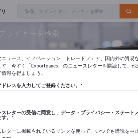
ゴリ
サプライヤーを検索
なニュース、イノベーション、トレードフェア、国内外の貿易
す。今すぐ「Exportpages」のニュースレターを購読して、
て情報を得ましょう。
術設備
長物保管倉庫
アドレスを入力してご登録ください。
を掲載！
タクト >> ここから始める
ースレターの受信に同意し、データ・プライバシー・ステート
ます。
品を掲載しましょう。
高めましょう>> こちらから掲載
スレターに掲載されているリンクを使って、いつでも購読を中