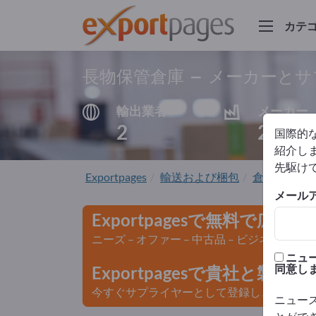
カテ
長物保管倉庫 – メーカーと
輸出業者
メーカー
2
2
国際的
紹介しま
先駆け
Exportpages
輸送および梱包
倉庫貯蔵技
メール
Exportpagesで無料で広告
ニーズ – オファー – 中古品 – ビジネスコン
ニュ
同意し
Exportpagesで貴社と製
今すぐサプライヤーとして登録し、認知度を
ニュー