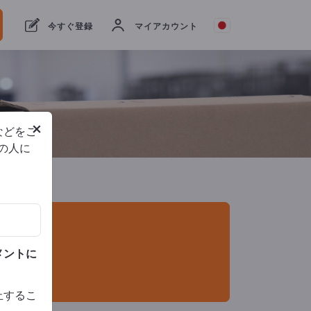
輸出業者
2
メーカー
2
今すぐ登録
マイアカウント
×
などをご
他の人に
メントに
止するこ