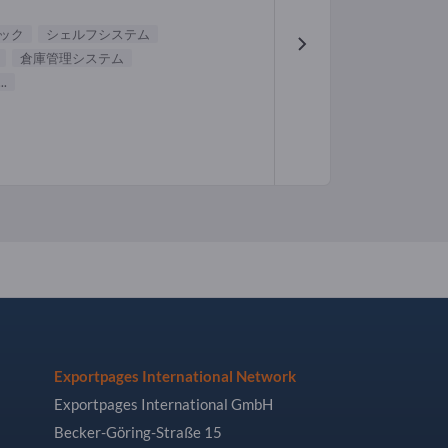
ック
シェルフシステム
倉庫管理システム
...
Exportpages International Network
Exportpages International GmbH
Becker-Göring-Straße 15