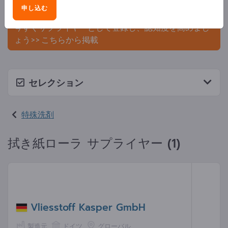
申し込む
ましょう。
今すぐサプライヤーとして登録し、認知度を高めまし
ょう>> こちらから掲載
セレクション
特殊洗剤
拭き紙ローラ サプライヤー (1)
Vliesstoff Kasper GmbH
製造元
ドイツ
グローバル