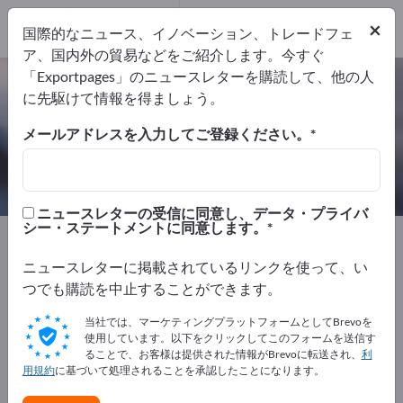
輸出業者
1
メーカー
1
×
国際的なニュース、イノベーション、トレードフェ
ア、国内外の貿易などをご紹介します。今すぐ
「Exportpages」のニュースレターを購読して、他の人
拭き紙ローラ – メーカーとサプライ
に先駆けて情報を得ましょう。
ヤーを検索
メールアドレスを入力してご登録ください。
輸出業者
メーカー
1
1
ニュースレターの受信に同意し、データ・プライバ
シー・ステートメントに同意します。
Exportpages
化学製品および医薬品
洗剤
特殊洗剤
拭き紙ローラ
ニュースレターに掲載されているリンクを使って、い
つでも購読を中止することができます。
Exportpagesで無料で広告を掲載！
当社では、マーケティングプラットフォームとしてBrevoを
ニーズ – オファー – 中古品 – ビジネスコンタクト >> こ
使用しています。以下をクリックしてこのフォームを送信す
ることで、お客様は提供された情報がBrevoに転送され、
利
こから始める
用規約
に基づいて処理されることを承認したことになります。
Exportpagesで貴社と製品を掲載し