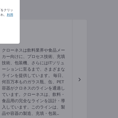
下をクリッ
され、
利用
クローネスは飲料業界や食品メー
カー向けに、プロセス技術、充填
技術、包装機、さらにはITソリュ
ーションに至るまで、さまざまな
ラインを提供しています。 毎日、
何百万本ものガラス瓶、缶、PET
容器がクロネスのラインを通過し
ています。クローネスは、飲料・
食品用の完全なラインを設計・導
入しています。このラインは、製
品や容器の製造、充填・包装...