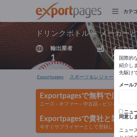
カテ
ドリンクボトル – メーカー
輸出業者
メーカー
1
1
国際的
紹介しま
先駆け
Exportpages
スポーツ＆レジャー
スポー
メール
Exportpagesで無料で広告
ニーズ – オファー – 中古品 – ビジネスコン
ニュ
同意し
Exportpagesで貴社と製
今すぐサプライヤーとして登録し、認知度を
ニュー