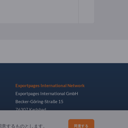
Exportpages International Network
Exportpages International GmbH
Becker-Göring-Straße 15
76307 Karlsbad
Germany
同意するものとします。
同意する