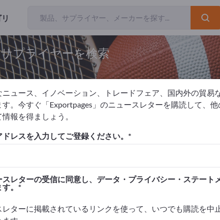
ゴリ
とサプライヤーを検索
なニュース、イノベーション、トレードフェア、国内外の貿易
す。今すぐ「Exportpages」のニュースレターを購読して、
て情報を得ましょう。
ツ用品
ドリンクボトル
アドレスを入力してご登録ください。
を掲載！
タクト >> ここから始める
ースレターの受信に同意し、データ・プライバシー・ステート
ます。
品を掲載しましょう。
高めましょう>> こちらから掲載
スレターに掲載されているリンクを使って、いつでも購読を中