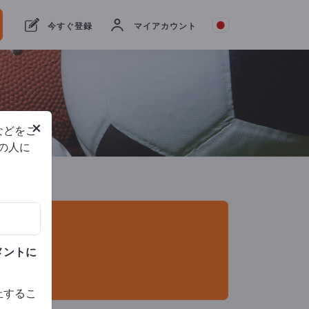
輸出業者
1
メーカー
1
今すぐ登録
マイアカウント
×
などをご
他の人に
メントに
止するこ