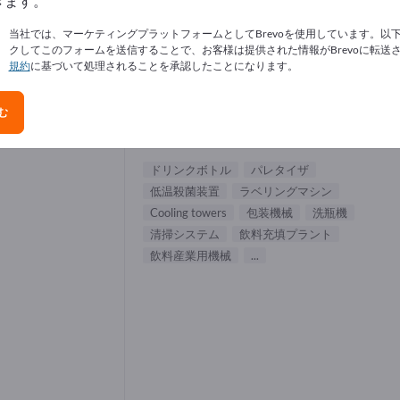
きます。
ンクボトル サプライヤー (1)
当社では、マーケティングプラットフォームとしてBrevoを使用しています。以
クしてこのフォームを送信することで、お客様は提供された情報がBrevoに転送
規約
に基づいて処理されることを承認したことになります。
Krones AG
む
製造元
ドイツ
グローバル
ドリンクボトル
パレタイザ
低温殺菌装置
ラベリングマシン
Cooling towers
包装機械
洗瓶機
清掃システム
飲料充填プラント
飲料産業用機械
...