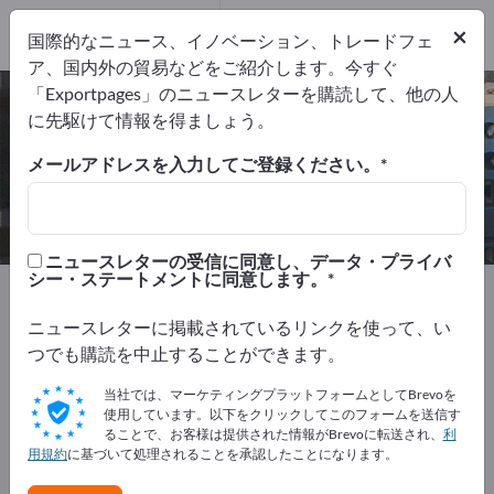
輸出業者
1
×
国際的なニュース、イノベーション、トレードフェ
メーカー
1
ア、国内外の貿易などをご紹介します。今すぐ
「Exportpages」のニュースレターを購読して、他の人
変電所 – メーカーとサプライヤーを
に先駆けて情報を得ましょう。
検索
メールアドレスを入力してご登録ください。
輸出業者
メーカー
1
1
ニュースレターの受信に同意し、データ・プライバ
シー・ステートメントに同意します。
Exportpages
電気工学
エネルギー技術
電源システム
変電所
ニュースレターに掲載されているリンクを使って、い
つでも購読を中止することができます。
Exportpagesで無料で広告を掲載！
当社では、マーケティングプラットフォームとしてBrevoを
ニーズ – オファー – 中古品 – ビジネスコンタクト >> こ
使用しています。以下をクリックしてこのフォームを送信す
ることで、お客様は提供された情報がBrevoに転送され、
利
こから始める
用規約
に基づいて処理されることを承認したことになります。
Exportpagesで貴社と製品を掲載し