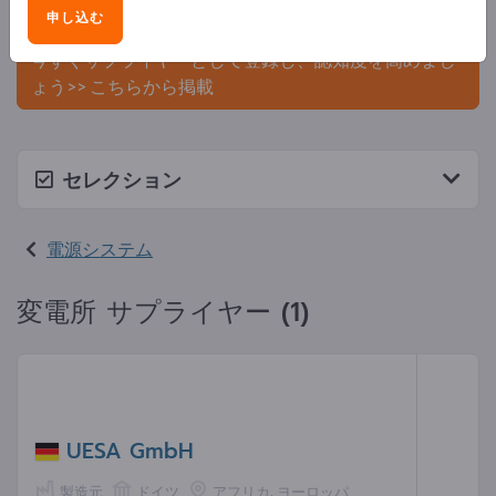
申し込む
ましょう。
今すぐサプライヤーとして登録し、認知度を高めまし
ょう>> こちらから掲載
セレクション
電源システム
変電所 サプライヤー (1)
UESA GmbH
製造元
ドイツ
アフリカ, ヨーロッパ