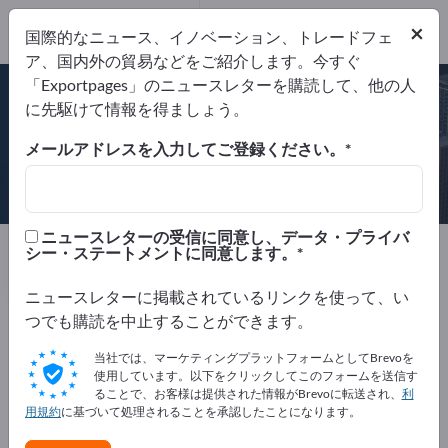
×
国際的なニュース、イノベーション、トレードフェ
ア、国内外の貿易などをご紹介します。今すぐ
DIN EN ISO 9001
BRC-IoP British Retail Consortium &
「Exportpages」のニュースレターを購読して、他の人
Institute of Packaging
に先駆けて情報を得ましょう。
+2 証明書
メールアドレスを入力してご登録ください。
DUO PLAST AG
ニュースレターの受信に同意し、データ・プライバ
製造元
ドイツ
Website
シー・ステートメントに同意します。
リクエストを送信
電話
ニュースレターに掲載されているリンクを使って、い
つでも購読を中止することができます。
DIN EN ISO 9001
BRC-IoP British Retail Consortium &
Institute of Packaging
DIN EN ISO 50001
当社では、マーケティングプラットフォームとしてBrevoを
DIN ISO/IEC 17025:2005
使用しています。以下をクリックしてこのフォームを送信す
ることで、お客様は提供された情報がBrevoに転送され、
利
用規約
に基づいて処理されることを承認したことになります。