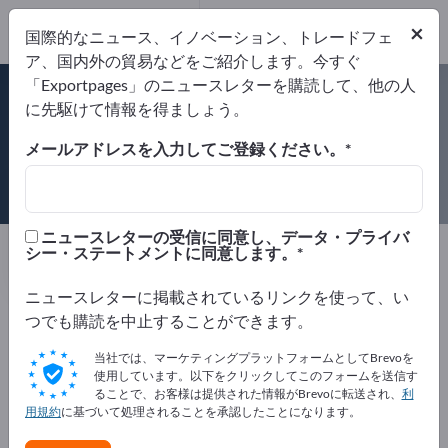
×
国際的なニュース、イノベーション、トレードフェ
ア、国内外の貿易などをご紹介します。今すぐ
ISO 9001
「Exportpages」のニュースレターを購読して、他の人
に先駆けて情報を得ましょう。
メールアドレスを入力してご登録ください。
HARKE Germany Services GmbH
& Co. KG
ニュースレターの受信に同意し、データ・プライバ
サプライヤー
ドイツ
Website
シー・ステートメントに同意します。
リクエストを送信
電話
ニュースレターに掲載されているリンクを使って、い
つでも購読を中止することができます。
ISO 9001
当社では、マーケティングプラットフォームとしてBrevoを
使用しています。以下をクリックしてこのフォームを送信す
ることで、お客様は提供された情報がBrevoに転送され、
利
用規約
に基づいて処理されることを承認したことになります。
会社概要