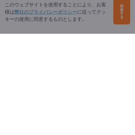
パートナーとして登録
このウェブサイトを使用することにより、お客
同
意
様は
弊社のプライバシーポリシー
に従ってクッ
ニュースレターを購読する
す
る
キーの使用に同意するものとします。
ご質問は？
よくあるご質問
サービス内容
当社概要
エクスポートページズへの質問
Exportpages International Network
Exportpages International GmbH
Becker-Göring-Straße 15
76307 Karlsbad
Germany