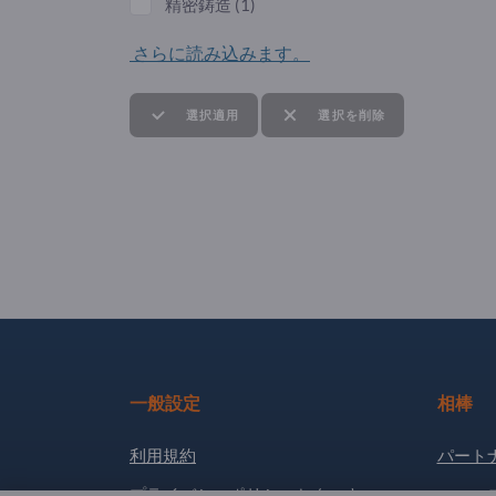
精密鋳造
(1)
さらに読み込みます。
選択適用
選択を削除
一般設定
相棒
利用規約
パート
プライバシーポリシーとクッキー
ニュー