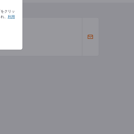
下をクリッ
され、
利用