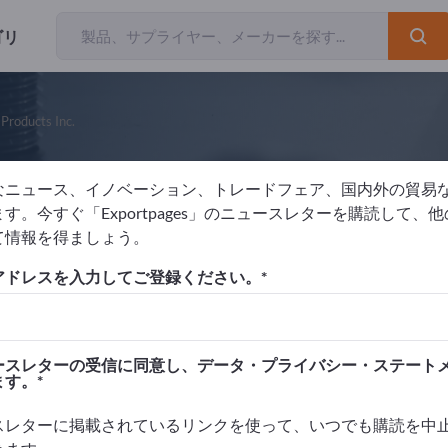
ゴリ
 Products Inc.
なニュース、イノベーション、トレードフェア、国内外の貿易
P Industrial Ceramic Products Inc.
す。今すぐ「Exportpages」のニュースレターを購読して、
て情報を得ましょう。
元
アメリカ合衆国
Website
リクエストを送信
アドレスを入力してご登録ください。
 9001:2008
ースレターの受信に同意し、データ・プライバシー・ステート
ます。
スレターに掲載されているリンクを使って、いつでも購読を中