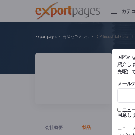
カテ
Exportpages
高温セラミック
ICP Industrial Ceramic
国際的
IC
紹介しま
先駆け
製造
メール
ISO
ニュ
同意し
会社概要
製品
ニュー