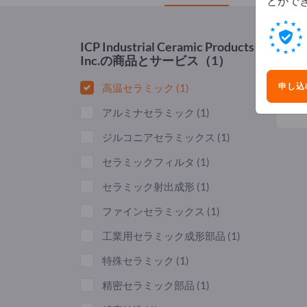
とがで
ICP Industrial Ceramic Products
Inc.
の商品とサービス（1）
申し込
高温セラミック
(1)
アルミナセラミック
(1)
ジルコニアセラミックス
(1)
セラミックフィルタ
(1)
セラミック射出成形
(1)
ファインセラミックス
(1)
工業用セラミック成形部品
(1)
特殊セラミック
(1)
精密セラミック部品
(1)