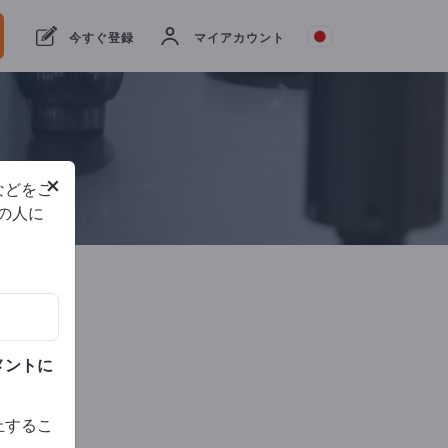
Websi
今すぐ登録
マイアカウント
スト
ISO
9001
×
などをご
他の人に
電話
メントに
止するこ