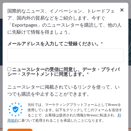
Website
×
国際的なニュース、イノベーション、トレードフェ
リクエストを送信
電話
ア、国内外の貿易などをご紹介します。今すぐ
「Exportpages」のニュースレターを購読して、他の人
に先駆けて情報を得ましょう。
メールアドレスを入力してご登録ください。
HAZA Papier B.V .
ニュースレターの受信に同意し、データ・プライバ
サプライヤー
オランダ
Website
シー・ステートメントに同意します。
リクエストを送信
電話
ニュースレターに掲載されているリンクを使って、い
つでも購読を中止することができます。
会社概要
当社では、マーケティングプラットフォームとしてBrevoを
使用しています。以下をクリックしてこのフォームを送信す
ることで、お客様は提供された情報がBrevoに転送され、
利
製品
用規約
に基づいて処理されることを承認したことになります。