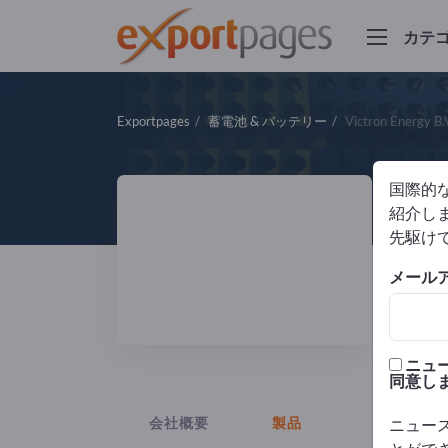
カテ
Exportpages
蓄電池 & バッテリー
Victron Energy B.
国際的
Vi
紹介しま
先駆け
メール
製造
ニュ
同意し
会社概要
製品
ニュー