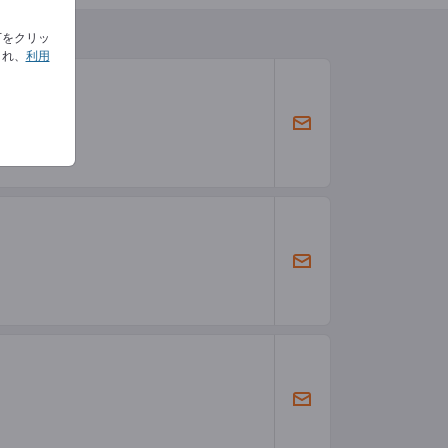
下をクリッ
され、
利用