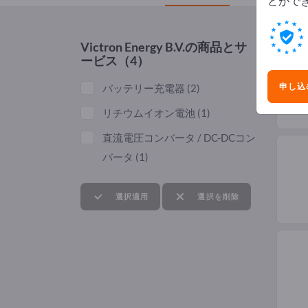
とがで
Victron Energy B.V.
の商品とサ
ービス（4）
申し込
バッテリー充電器
(2)
リチウムイオン電池
(1)
直流電圧コンバータ / DC-DCコン
バータ
(1)
選択適用
選択を削除