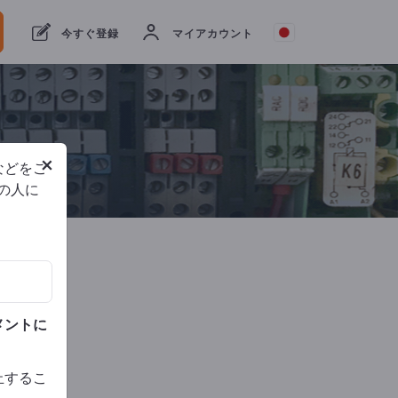
Websi
今すぐ登録
マイアカウント
クエ
トを
信
話
×
などをご
他の人に
電話
メントに
止するこ