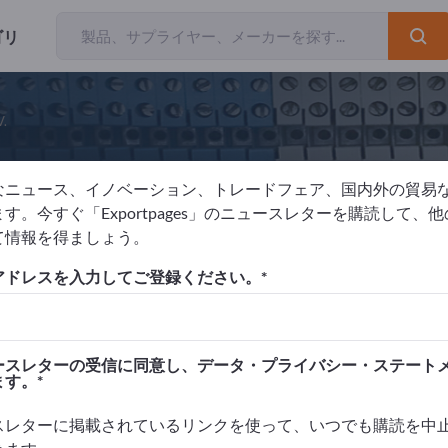
ゴリ
V.
なニュース、イノベーション、トレードフェア、国内外の貿易
ctron Energy B.V.
す。今すぐ「Exportpages」のニュースレターを購読して、
て情報を得ましょう。
アドレスを入力してご登録ください。
元
オランダ
Website
リクエストを送信
ースレターの受信に同意し、データ・プライバシー・ステート
ます。
スレターに掲載されているリンクを使って、いつでも購読を中