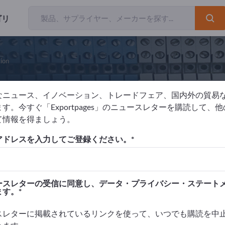
ゴリ
ion
なニュース、イノベーション、トレードフェア、国内外の貿易
gi-Key Corporation
す。今すぐ「Exportpages」のニュースレターを購読して、
て情報を得ましょう。
アドレスを入力してご登録ください。
ライヤー
アメリカ合衆国
Website
リクエストを
ースレターの受信に同意し、データ・プライバシー・ステート
ます。
スレターに掲載されているリンクを使って、いつでも購読を中