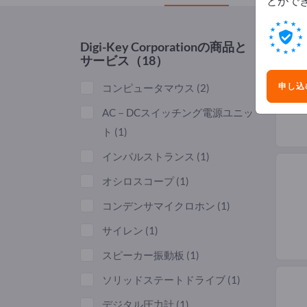
とがで
Digi-Key Corporation
の商品と
サービス（18）
申し込
コンピュータマウス
(2)
AC－DCスイッチング電源ユニッ
ト
(1)
インパルストランス
(1)
オシロスコープ
(1)
コンデンサマイクロホン
(1)
サイレン
(1)
スピーカー振動板
(1)
ソリッドステートドライブ
(1)
デジタル圧力計
(1)