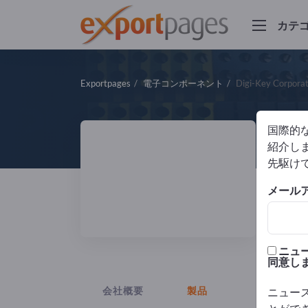
カテ
Exportpages
電子コンポーネント
Digi-Key Corporat
国際的
Di
紹介しま
先駆け
メール
サプ
ニュ
同意し
会社概要
製品
ニュー