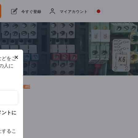
合衆
今すぐ登録
マイアカウント
Websi
クエ
トを
信
話
×
などをご
他の人に
送信
電話
メントに
止するこ