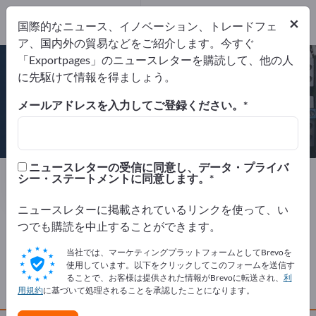
Website
×
国際的なニュース、イノベーション、トレードフェ
リクエストを送信
電話
ア、国内外の貿易などをご紹介します。今すぐ
「Exportpages」のニュースレターを購読して、他の人
に先駆けて情報を得ましょう。
メールアドレスを入力してご登録ください。
ZPUE S.A.
ニュースレターの受信に同意し、データ・プライバ
製造元
ポーランド
Website
シー・ステートメントに同意します。
リクエストを送信
電話
ニュースレターに掲載されているリンクを使って、い
つでも購読を中止することができます。
会社概要
当社では、マーケティングプラットフォームとしてBrevoを
使用しています。以下をクリックしてこのフォームを送信す
ることで、お客様は提供された情報がBrevoに転送され、
利
製品
用規約
に基づいて処理されることを承認したことになります。