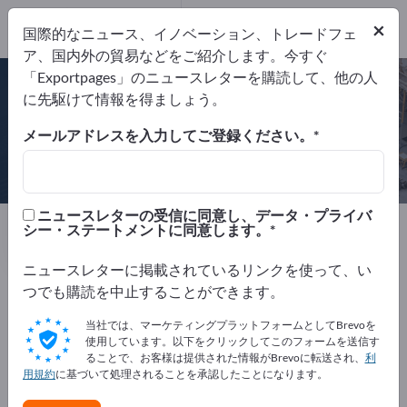
×
国際的なニュース、イノベーション、トレードフェ
ア、国内外の貿易などをご紹介します。今すぐ
DIN EN ISO 9001:2000
「Exportpages」のニュースレターを購読して、他の人
に先駆けて情報を得ましょう。
メールアドレスを入力してご登録ください。
BEST a.s.
ニュースレターの受信に同意し、データ・プライバ
製造元
チェコ
Website
シー・ステートメントに同意します。
リクエストを送信
電話
ニュースレターに掲載されているリンクを使って、い
つでも購読を中止することができます。
DIN EN ISO 9001:2000
当社では、マーケティングプラットフォームとしてBrevoを
使用しています。以下をクリックしてこのフォームを送信す
ることで、お客様は提供された情報がBrevoに転送され、
利
用規約
に基づいて処理されることを承認したことになります。
会社概要