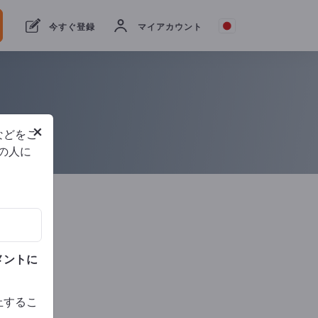
今すぐ登録
マイアカウント
スト
ISO
9001
×
などをご
他の人に
メントに
止するこ