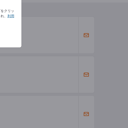
下をクリッ
され、
利用