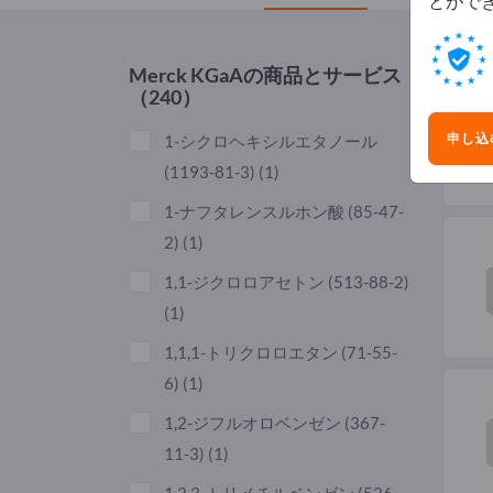
とがで
Merck KGaA
の商品とサービス
（240）
申し込
1-シクロヘキシルエタノール
(
1193-81-3
)
(1)
1-ナフタレンスルホン酸 (
85-47-
2
)
(1)
1,1-ジクロロアセトン (
513-88-2
)
(1)
1,1,1-トリクロロエタン (
71-55-
6
)
(1)
1,2-ジフルオロベンゼン (
367-
11-3
)
(1)