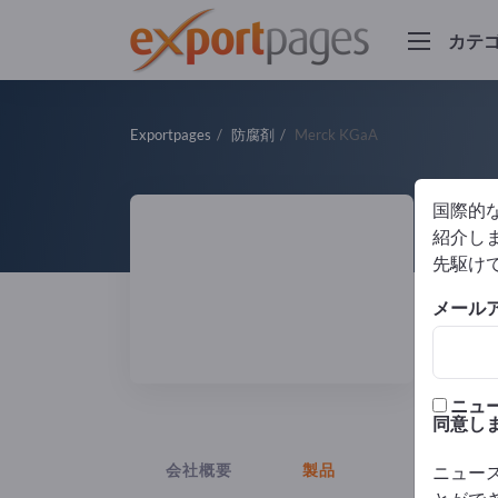
カテ
Exportpages
防腐剤
Merck KGaA
国際的
M
紹介しま
先駆け
製造
メール
ISO
ニュ
同意し
会社概要
製品
ニュー