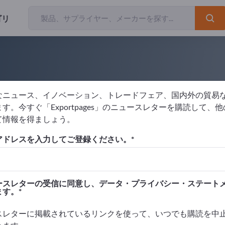
ゴリ
なニュース、イノベーション、トレードフェア、国内外の貿易
erck KGaA
す。今すぐ「Exportpages」のニュースレターを購読して、
て情報を得ましょう。
元
ドイツ
リクエストを送信
アドレスを入力してご登録ください。
 9001:2000
ースレターの受信に同意し、データ・プライバシー・ステート
ます。
スレターに掲載されているリンクを使って、いつでも購読を中