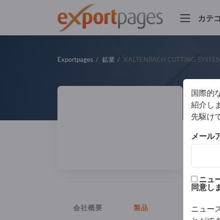
カテ
Exportpages
鉱業
KALTENBACH CUTTING SYSTE
国際的
K
紹介しま
先駆け
メール
製造
ニュ
同意し
会社概要
製品
ニュー