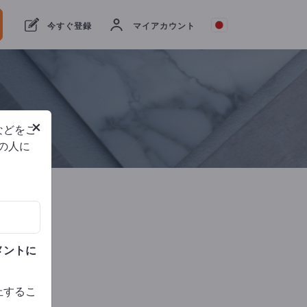
ツ
今すぐ登録
マイアカウント
リク
エス
トを
送信
電話
×
などをご
他の人に
メントに
止するこ