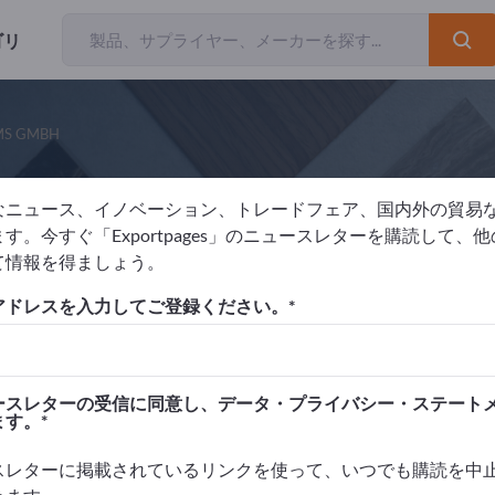
ゴリ
MS GMBH
なニュース、イノベーション、トレードフェア、国内外の貿易
ALTENBACH CUTTING SYSTEMS GMBH
す。今すぐ「Exportpages」のニュースレターを購読して、
て情報を得ましょう。
アドレスを入力してご登録ください。
元
ドイツ
リクエストを送信
電話
ースレターの受信に同意し、データ・プライバシー・ステート
ます。
スレターに掲載されているリンクを使って、いつでも購読を中