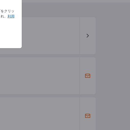
下をクリッ
され、
利用