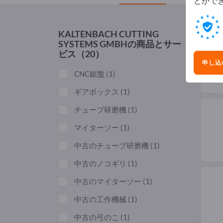
とがで
KALTENBACH CUTTING
SYSTEMS GMBH
の商品とサー
ビス（20）
申し込
CNC鋸盤
(1)
ギアボックス
(1)
チューブ研磨機
(1)
マイターソー
(1)
中古のチューブ研磨機
(1)
中古のノコギリ
(1)
中古のマイターソー
(1)
中古の工作機械
(1)
中古の弓のこ
(1)